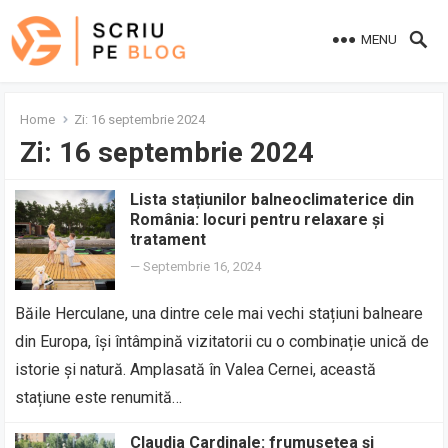
MENU
Home
Zi:
16 septembrie 2024
Zi:
16 septembrie 2024
Lista stațiunilor balneoclimaterice din
România: locuri pentru relaxare și
tratament
—
Septembrie 16, 2024
Băile Herculane, una dintre cele mai vechi stațiuni balneare
din Europa, își întâmpină vizitatorii cu o combinație unică de
istorie și natură. Amplasată în Valea Cernei, această
stațiune este renumită…
Claudia Cardinale: frumusețea și