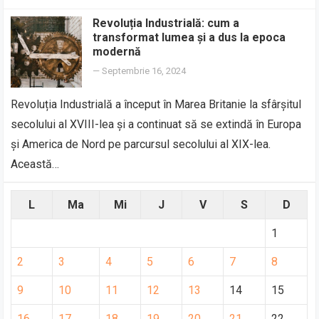
Revoluția Industrială: cum a
transformat lumea și a dus la epoca
modernă
—
Septembrie 16, 2024
Revoluția Industrială a început în Marea Britanie la sfârșitul
secolului al XVIII-lea și a continuat să se extindă în Europa
și America de Nord pe parcursul secolului al XIX-lea.
Această…
L
Ma
Mi
J
V
S
D
1
2
3
4
5
6
7
8
9
10
11
12
13
14
15
16
17
18
19
20
21
22