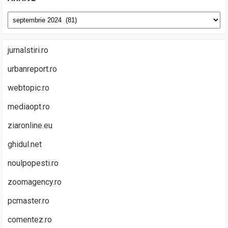
Arhive
jurnalstiri.ro
urbanreport.ro
webtopic.ro
mediaopt.ro
ziaronline.eu
ghidul.net
noulpopesti.ro
zoomagency.ro
pcmaster.ro
comentez.ro