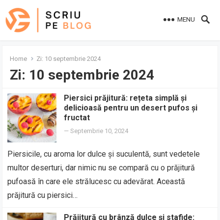
MENU
Home
Zi:
10 septembrie 2024
Zi:
10 septembrie 2024
Piersici prăjitură: rețeta simplă și
delicioasă pentru un desert pufos și
fructat
—
Septembrie 10, 2024
Piersicile, cu aroma lor dulce și suculentă, sunt vedetele
multor deserturi, dar nimic nu se compară cu o prăjitură
pufoasă în care ele strălucesc cu adevărat. Această
prăjitură cu piersici…
Prăjitură cu brânză dulce și stafide: