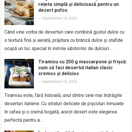
rețeta simplă și delicioasă pentru un
desert pufos
—
Septembrie 10, 2024
Când vine vorba de deserturi care combină gustul dulce cu
o textură fină și aerată, prăjitura cu brânză dulce și stafide
ocupă un loc special în inimile iubitorilor de dulciuri.…
Tiramisu cu 250 g mascarpone și frișcă:
cum să faci desertul italian clasic
cremos și delicios
—
Septembrie 10, 2024
Tiramisu este, fără îndoială, unul dintre cele mai îndrăgite
deserturi italiene. Cu straturi delicate de pișcoturi înmuiate
în cafea și o cremă bogată, acest desert este alegerea
perfectă pentru a…