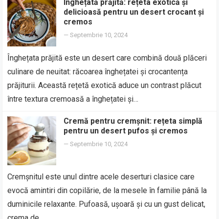
Înghețată prăjită: rețeta exotică și
delicioasă pentru un desert crocant și
cremos
—
Septembrie 10, 2024
Înghețata prăjită este un desert care combină două plăceri
culinare de neuitat: răcoarea înghețatei și crocantența
prăjiturii. Această rețetă exotică aduce un contrast plăcut
între textura cremoasă a înghețatei și…
Cremă pentru cremșnit: rețeta simplă
pentru un desert pufos și cremos
—
Septembrie 10, 2024
Cremșnitul este unul dintre acele deserturi clasice care
evocă amintiri din copilărie, de la mesele în familie până la
duminicile relaxante. Pufoasă, ușoară și cu un gust delicat,
crema de…