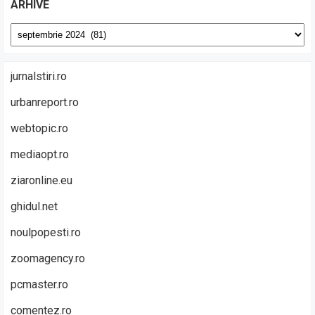
ARHIVE
Arhive
jurnalstiri.ro
urbanreport.ro
webtopic.ro
mediaopt.ro
ziaronline.eu
ghidul.net
noulpopesti.ro
zoomagency.ro
pcmaster.ro
comentez.ro