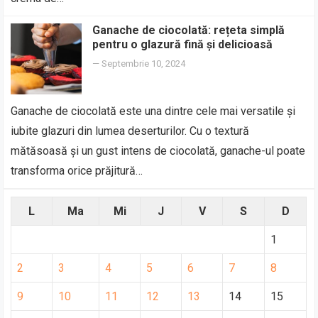
Ganache de ciocolată: rețeta simplă
pentru o glazură fină și delicioasă
—
Septembrie 10, 2024
Ganache de ciocolată este una dintre cele mai versatile și
iubite glazuri din lumea deserturilor. Cu o textură
mătăsoasă și un gust intens de ciocolată, ganache-ul poate
transforma orice prăjitură…
L
Ma
Mi
J
V
S
D
1
2
3
4
5
6
7
8
9
10
11
12
13
14
15