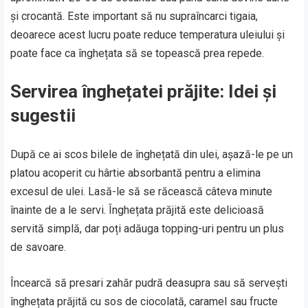
și crocantă. Este important să nu supraîncarci tigaia,
deoarece acest lucru poate reduce temperatura uleiului și
poate face ca înghețata să se topească prea repede.
Servirea înghețatei prăjite: Idei și
sugestii
După ce ai scos bilele de înghețată din ulei, așază-le pe un
platou acoperit cu hârtie absorbantă pentru a elimina
excesul de ulei. Lasă-le să se răcească câteva minute
înainte de a le servi. Înghețata prăjită este delicioasă
servită simplă, dar poți adăuga topping-uri pentru un plus
de savoare.
Încearcă să presari zahăr pudră deasupra sau să servești
înghețata prăjită cu sos de ciocolată, caramel sau fructe