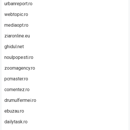
urbanreport.ro
webtopic.ro
mediaopt.ro
ziaronline.eu
ghidul.net
noulpopesti.ro
zoomagency.ro
pcmaster.ro
comentez.ro
drumulfermei.ro
ebuzau.ro
dailytask.ro