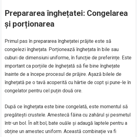
Prepararea înghețatei: Congelarea
și porționarea
Primul pas în prepararea înghețatei prăjite este să
congelezi înghețata. Porționează înghețata în bile sau
cuburi de dimensiuni uniforme, în funcție de preferințe. Este
important ca porțiile de înghețată să fie bine înghețate
înainte de a începe procesul de prăjire. Așază bilele de
înghețată pe o tavă acoperită cu hârtie de copt și pune-le în
congelator pentru cel puțin două ore.
După ce înghețata este bine congelată, este momentul să
pregătești crustele. Amestecă făina cu zahărul și pesmetul
într-un bol. În alt bol, bate ouăle și adaugă laptele pentru a
obține un amestec uniform. Această combinație va fi