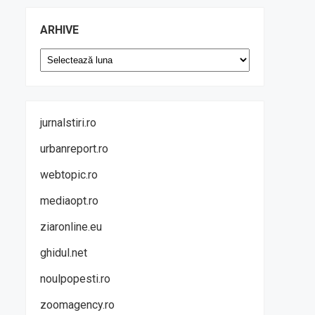
ARHIVE
Arhive
jurnalstiri.ro
urbanreport.ro
webtopic.ro
mediaopt.ro
ziaronline.eu
ghidul.net
noulpopesti.ro
zoomagency.ro