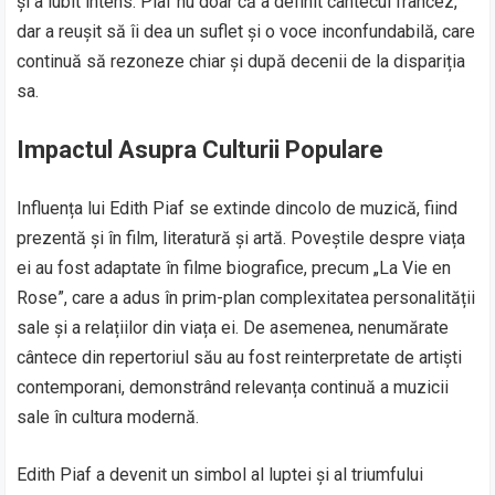
și a iubit intens. Piaf nu doar că a definit cântecul francez,
dar a reușit să îi dea un suflet și o voce inconfundabilă, care
continuă să rezoneze chiar și după decenii de la dispariția
sa.
Impactul Asupra Culturii Populare
Influența lui Edith Piaf se extinde dincolo de muzică, fiind
prezentă și în film, literatură și artă. Poveștile despre viața
ei au fost adaptate în filme biografice, precum „La Vie en
Rose”, care a adus în prim-plan complexitatea personalității
sale și a relațiilor din viața ei. De asemenea, nenumărate
cântece din repertoriul său au fost reinterpretate de artiști
contemporani, demonstrând relevanța continuă a muzicii
sale în cultura modernă.
Edith Piaf a devenit un simbol al luptei și al triumfului