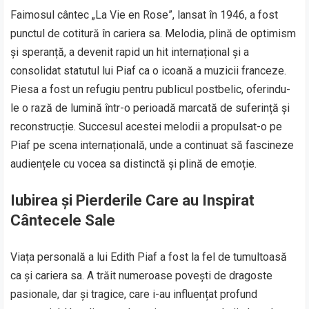
Faimosul cântec „La Vie en Rose”, lansat în 1946, a fost
punctul de cotitură în cariera sa. Melodia, plină de optimism
și speranță, a devenit rapid un hit internațional și a
consolidat statutul lui Piaf ca o icoană a muzicii franceze.
Piesa a fost un refugiu pentru publicul postbelic, oferindu-
le o rază de lumină într-o perioadă marcată de suferință și
reconstrucție. Succesul acestei melodii a propulsat-o pe
Piaf pe scena internațională, unde a continuat să fascineze
audiențele cu vocea sa distinctă și plină de emoție.
Iubirea și Pierderile Care au Inspirat
Cântecele Sale
Viața personală a lui Edith Piaf a fost la fel de tumultoasă
ca și cariera sa. A trăit numeroase povești de dragoste
pasionale, dar și tragice, care i-au influențat profund