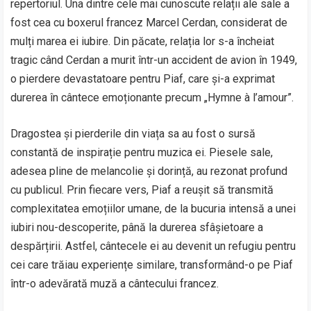
repertoriul. Una dintre cele mai cunoscute relații ale sale a
fost cea cu boxerul francez Marcel Cerdan, considerat de
mulți marea ei iubire. Din păcate, relația lor s-a încheiat
tragic când Cerdan a murit într-un accident de avion în 1949,
o pierdere devastatoare pentru Piaf, care și-a exprimat
durerea în cântece emoționante precum „Hymne à l’amour”.
Dragostea și pierderile din viața sa au fost o sursă
constantă de inspirație pentru muzica ei. Piesele sale,
adesea pline de melancolie și dorință, au rezonat profund
cu publicul. Prin fiecare vers, Piaf a reușit să transmită
complexitatea emoțiilor umane, de la bucuria intensă a unei
iubiri nou-descoperite, până la durerea sfâșietoare a
despărțirii. Astfel, cântecele ei au devenit un refugiu pentru
cei care trăiau experiențe similare, transformând-o pe Piaf
într-o adevărată muză a cântecului francez.