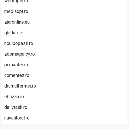
webtopic.ro
mediaopt.ro
ziaronline.eu
ghidul.net
noulpopesti.ro
zoomagency.ro
pcmaster.ro
comentez.ro
drumulfermei.ro
ebuzau.ro
dailytask.ro
navalitorul.ro