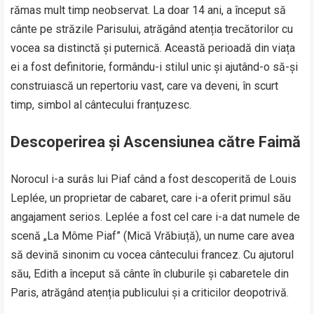
rămas mult timp neobservat. La doar 14 ani, a început să
cânte pe străzile Parisului, atrăgând atenția trecătorilor cu
vocea sa distinctă și puternică. Această perioadă din viața
ei a fost definitorie, formându-i stilul unic și ajutând-o să-și
construiască un repertoriu vast, care va deveni, în scurt
timp, simbol al cântecului franțuzesc.
Descoperirea și Ascensiunea către Faimă
Norocul i-a surâs lui Piaf când a fost descoperită de Louis
Leplée, un proprietar de cabaret, care i-a oferit primul său
angajament serios. Leplée a fost cel care i-a dat numele de
scenă „La Môme Piaf” (Mică Vrăbiuță), un nume care avea
să devină sinonim cu vocea cântecului francez. Cu ajutorul
său, Edith a început să cânte în cluburile și cabaretele din
Paris, atrăgând atenția publicului și a criticilor deopotrivă.