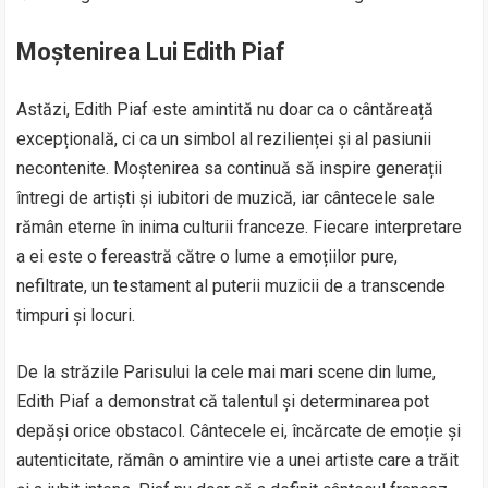
Moștenirea Lui Edith Piaf
Astăzi, Edith Piaf este amintită nu doar ca o cântăreață
excepțională, ci ca un simbol al rezilienței și al pasiunii
necontenite. Moștenirea sa continuă să inspire generații
întregi de artiști și iubitori de muzică, iar cântecele sale
rămân eterne în inima culturii franceze. Fiecare interpretare
a ei este o fereastră către o lume a emoțiilor pure,
nefiltrate, un testament al puterii muzicii de a transcende
timpuri și locuri.
De la străzile Parisului la cele mai mari scene din lume,
Edith Piaf a demonstrat că talentul și determinarea pot
depăși orice obstacol. Cântecele ei, încărcate de emoție și
autenticitate, rămân o amintire vie a unei artiste care a trăit