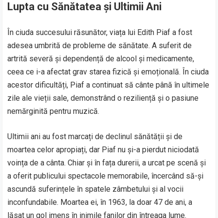
Lupta cu Sănătatea și Ultimii Ani
În ciuda succesului răsunător, viața lui Edith Piaf a fost
adesea umbrită de probleme de sănătate. A suferit de
artrită severă și dependență de alcool și medicamente,
ceea ce i-a afectat grav starea fizică și emoțională. În ciuda
acestor dificultăți, Piaf a continuat să cânte până în ultimele
zile ale vieții sale, demonstrând o reziliență și o pasiune
nemărginită pentru muzică.
Ultimii ani au fost marcați de declinul sănătății și de
moartea celor apropiați, dar Piaf nu și-a pierdut niciodată
voința de a cânta. Chiar și în fața durerii, a urcat pe scenă și
a oferit publicului spectacole memorabile, încercând să-și
ascundă suferințele în spatele zâmbetului și al vocii
inconfundabile. Moartea ei, în 1963, la doar 47 de ani, a
lăsat un gol imens în inimile fanilor din întreaga lume.