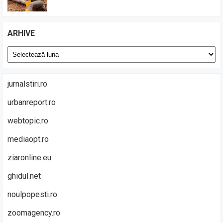
ARHIVE
Arhive
jurnalstiri.ro
urbanreport.ro
webtopic.ro
mediaopt.ro
ziaronline.eu
ghidul.net
noulpopesti.ro
zoomagency.ro