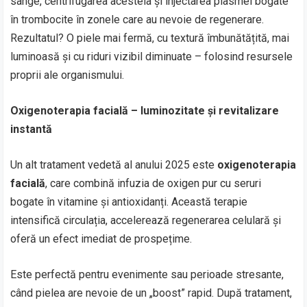
sânge, centrifugarea acesteia și injectarea plasmei bogate
în trombocite în zonele care au nevoie de regenerare.
Rezultatul? O piele mai fermă, cu textură îmbunătățită, mai
luminoasă și cu riduri vizibil diminuate – folosind resursele
proprii ale organismului.
Oxigenoterapia facială – luminozitate și revitalizare
instantă
Un alt tratament vedetă al anului 2025 este
oxigenoterapia
facială
, care combină infuzia de oxigen pur cu seruri
bogate în vitamine și antioxidanți. Această terapie
intensifică circulația, accelerează regenerarea celulară și
oferă un efect imediat de prospețime.
Este perfectă pentru evenimente sau perioade stresante,
când pielea are nevoie de un „boost” rapid. După tratament,