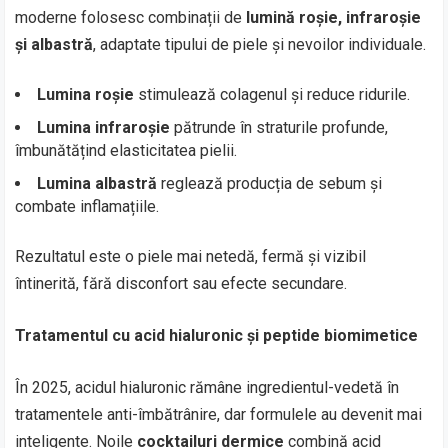
moderne folosesc combinații de
lumină roșie, infraroșie
și albastră
, adaptate tipului de piele și nevoilor individuale.
Lumina roșie
stimulează colagenul și reduce ridurile.
Lumina infraroșie
pătrunde în straturile profunde,
îmbunătățind elasticitatea pielii.
Lumina albastră
reglează producția de sebum și
combate inflamațiile.
Rezultatul este o piele mai netedă, fermă și vizibil
întinerită, fără disconfort sau efecte secundare.
Tratamentul cu acid hialuronic și peptide biomimetice
În 2025, acidul hialuronic rămâne ingredientul-vedetă în
tratamentele anti-îmbătrânire, dar formulele au devenit mai
inteligente. Noile
cocktailuri dermice
combină acid