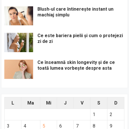
Blush-ul care întinerește instant un
machiaj simplu
Ce este bariera pielii și cum o protejezi
zi de zi
Ce înseamnă skin longevity și de ce
toată lumea vorbește despre asta
L
Ma
Mi
J
V
S
D
1
2
3
4
5
6
7
8
9