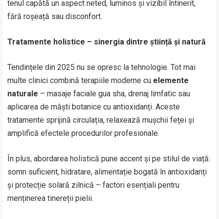
tenul capătă un aspect neted, luminos și vizibil întinerit,
fără roșeață sau disconfort.
Tratamente holistice – sinergia dintre știință și natură
Tendințele din 2025 nu se opresc la tehnologie. Tot mai
multe clinici combină terapiile moderne cu
elemente
naturale
– masaje faciale gua sha, drenaj limfatic sau
aplicarea de măști botanice cu antioxidanți. Aceste
tratamente sprijină circulația, relaxează mușchii feței și
amplifică efectele procedurilor profesionale.
În plus, abordarea holistică pune accent și pe stilul de viață:
somn suficient, hidratare, alimentație bogată în antioxidanți
și protecție solară zilnică – factori esențiali pentru
menținerea tinereții pielii.