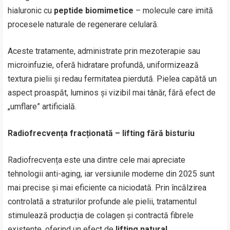
hialuronic cu
peptide biomimetice
– molecule care imită
procesele naturale de regenerare celulară.
Aceste tratamente, administrate prin mezoterapie sau
microinfuzie, oferă hidratare profundă, uniformizează
textura pielii și redau fermitatea pierdută. Pielea capătă un
aspect proaspăt, luminos și vizibil mai tânăr, fără efect de
„umflare” artificială.
Radiofrecvența fracționată – lifting fără bisturiu
Radiofrecvența este una dintre cele mai apreciate
tehnologii anti-aging, iar versiunile moderne din 2025 sunt
mai precise și mai eficiente ca niciodată. Prin încălzirea
controlată a straturilor profunde ale pielii, tratamentul
stimulează producția de colagen și contractă fibrele
existente, oferind un efect de
lifting natural
.