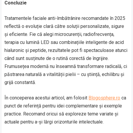
Concluzie
Tratamentele faciale anti-îmbătrânire recomandate în 2025
reflectă o evoluție clară către soluții personalizate, sigure
și eficiente. Fie că alegi microcurenții, radiofrecvența,
terapia cu lumină LED sau combinațiile inteligente de acid
hialuronic și peptide, rezultatele pot fi spectaculoase atunci
când sunt susținute de o rutină corectă de îngrijire.
Frumusețea modernă nu înseamnă transformare radicală, ci
păstrarea naturală a vitalității pielii – cu știință, echilibru și
grijă constantă.
În conceperea acestui articol, am folosit
Blogosphere.ro
ca
punct de referință pentru idei complementare și exemple
practice. Recomand oricui să exploreze teme variate și
actuale pentru a-și lărgi orizonturile intelectuale.