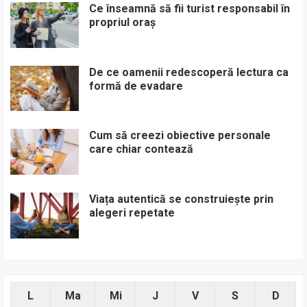
Ce înseamnă să fii turist responsabil în
propriul oraș
De ce oamenii redescoperă lectura ca
formă de evadare
Cum să creezi obiective personale
care chiar contează
Viața autentică se construiește prin
alegeri repetate
L
Ma
Mi
J
V
S
D