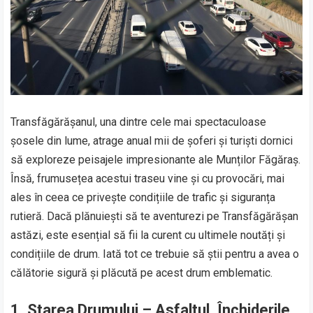
Transfăgărășanul, una dintre cele mai spectaculoase
șosele din lume, atrage anual mii de șoferi și turiști dornici
să exploreze peisajele impresionante ale Munților Făgăraș.
Însă, frumusețea acestui traseu vine și cu provocări, mai
ales în ceea ce privește condițiile de trafic și siguranța
rutieră. Dacă plănuiești să te aventurezi pe Transfăgărășan
astăzi, este esențial să fii la curent cu ultimele noutăți și
condițiile de drum. Iată tot ce trebuie să știi pentru a avea o
călătorie sigură și plăcută pe acest drum emblematic.
1.
Starea Drumului – Asfaltul, Închiderile