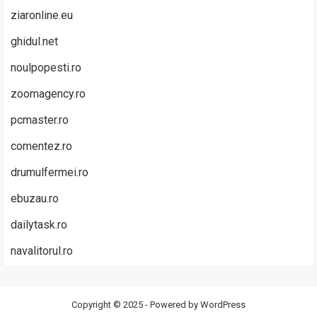
ziaronline.eu
ghidul.net
noulpopesti.ro
zoomagency.ro
pcmaster.ro
comentez.ro
drumulfermei.ro
ebuzau.ro
dailytask.ro
navalitorul.ro
Copyright © 2025 - Powered by
WordPress