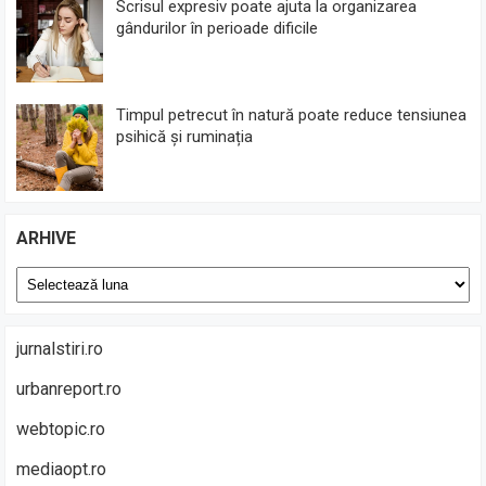
Scrisul expresiv poate ajuta la organizarea
gândurilor în perioade dificile
Timpul petrecut în natură poate reduce tensiunea
psihică și ruminația
ARHIVE
Arhive
jurnalstiri.ro
urbanreport.ro
webtopic.ro
mediaopt.ro