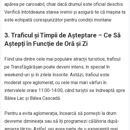
apărea pe carosabil, chiar dacă drumul este oficial deschis.
Verifică întotdeauna starea vremii și asigură-te că mașina ta
este echipată corespunzător pentru condiții montane.
3.
Traficul și Timpii de Așteptare – Ce Să
Aștepți în Funcție de Oră și Zi
Fiind una dintre cele mai populare atracții turistice, traficul
pe Transfăgărășan poate deveni intens, în special în
weekend-uri și în zilele însorite. Astăzi, traficul este
moderat spre aglomerat, cu cele mai mari vârfuri în
intervalele orare 11:00-14:00, când turiștii se îndreaptă spre
Bâlea Lac și Bâlea Cascadă.
Pentru a evita aglomerația, încearcă să pornești la drum
devreme dimineața sau să îți programezi călătoria după-
amiaza târziu. Astfel, vei avea parte de o experiență mai