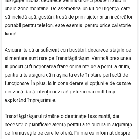
navigație fiabilă, deoarece semnalul GPS poate fi slab în
unele zone montane. De asemenea, un kit de urgență, care
să includă apă, gustări, trusă de prim-ajutor și un încărcător
portabil pentru telefon, este esențial pentru orice călătorie
lungă.
Asigură-te că ai suficient combustibil, deoarece stațiile de
alimentare sunt rare pe Transfăgărășan. Verifică presiunea
în pneuri și funcționarea frânelor înainte de a porni la drum,
pentru a te asigura că mașina ta este în stare perfectă de
funcționare. În plus, ia în considerare și opțiunile de cazare
din zonă dacă intenționezi să petreci mai mult timp
explorând împrejurimile.
Transfăgărășanul rămâne o destinație fascinantă, dar
necesită o planificare atentă pentru a te bucura în siguranță
de frumusețile pe care le oferă. Fii mereu informat despre