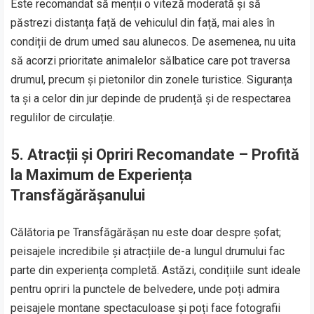
Este recomandat să menții o viteză moderată și să
păstrezi distanța față de vehiculul din față, mai ales în
condiții de drum umed sau alunecos. De asemenea, nu uita
să acorzi prioritate animalelor sălbatice care pot traversa
drumul, precum și pietonilor din zonele turistice. Siguranța
ta și a celor din jur depinde de prudență și de respectarea
regulilor de circulație.
5.
Atracții și Opriri Recomandate – Profită
la Maximum de Experiența
Transfăgărășanului
Călătoria pe Transfăgărășan nu este doar despre șofat;
peisajele incredibile și atracțiile de-a lungul drumului fac
parte din experiența completă. Astăzi, condițiile sunt ideale
pentru opriri la punctele de belvedere, unde poți admira
peisajele montane spectaculoase și poți face fotografii