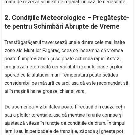
roată de rezervă și un kit de reparații în caz de necesitate.
2.
Condițiile Meteorologice – Pregătește-
te pentru Schimbări Abrupte de Vreme
Transfăgărășanul traversează unele dintre cele mai înalte
zone ale Munților Făgăraș, ceea ce înseamnă că vremea
poate fi imprevizibilă și se poate schimba rapid. Astăzi,
prognoza meteo arată cer variabil în zonele joase și ploi
sporadice la altitudini mari. Temperatura poate scădea
considerabil pe măsură ce urci, așa că este recomandat să
ai în mașină haine groase, chiar și vara.
De asemenea, vizibilitatea poate fi redusă din cauza ceții
sau a ploilor torențiale, așa că menține farurile aprinse și
ajustează viteza în funcție de condițiile de drum. În timpul
iernii sau în perioadele de tranziție, zăpada și gheața pot