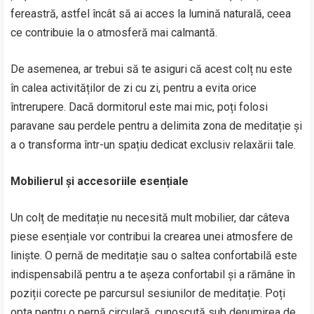
fereastră, astfel încât să ai acces la lumină naturală, ceea
ce contribuie la o atmosferă mai calmantă.
De asemenea, ar trebui să te asiguri că acest colț nu este
în calea activităților de zi cu zi, pentru a evita orice
întrerupere. Dacă dormitorul este mai mic, poți folosi
paravane sau perdele pentru a delimita zona de meditație și
a o transforma într-un spațiu dedicat exclusiv relaxării tale.
Mobilierul și accesoriile esențiale
Un colț de meditație nu necesită mult mobilier, dar câteva
piese esențiale vor contribui la crearea unei atmosfere de
liniște. O pernă de meditație sau o saltea confortabilă este
indispensabilă pentru a te așeza confortabil și a rămâne în
poziții corecte pe parcursul sesiunilor de meditație. Poți
opta pentru o pernă circulară, cunoscută sub denumirea de