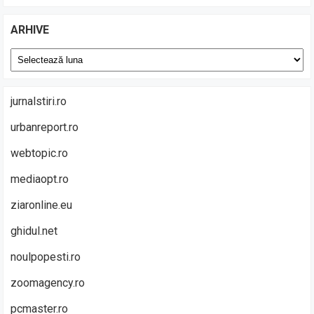
ARHIVE
Arhive
jurnalstiri.ro
urbanreport.ro
webtopic.ro
mediaopt.ro
ziaronline.eu
ghidul.net
noulpopesti.ro
zoomagency.ro
pcmaster.ro