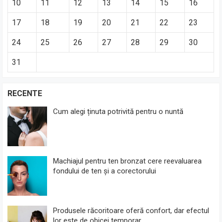
10
11
12
13
14
15
16
17
18
19
20
21
22
23
24
25
26
27
28
29
30
31
RECENTE
Cum alegi ținuta potrivită pentru o nuntă
Machiajul pentru ten bronzat cere reevaluarea
fondului de ten și a corectorului
Produsele răcoritoare oferă confort, dar efectul
lor este de obicei temporar