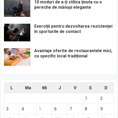
10 moduri de a-ți stiliza ținuta cu o
pereche de mănuși elegante
Exerciții pentru dezvoltarea rezistenței
în sporturile de contact
Avantaje oferite de restaurantele mici,
cu specific local tradițional
L
Ma
Mi
J
V
S
D
1
2
3
4
5
6
7
8
9