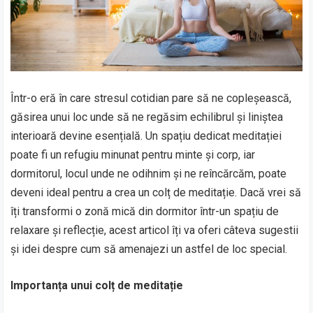
Într-o eră în care stresul cotidian pare să ne copleșească,
găsirea unui loc unde să ne regăsim echilibrul și liniștea
interioară devine esențială. Un spațiu dedicat meditației
poate fi un refugiu minunat pentru minte și corp, iar
dormitorul, locul unde ne odihnim și ne reîncărcăm, poate
deveni ideal pentru a crea un colț de meditație. Dacă vrei să
îți transformi o zonă mică din dormitor într-un spațiu de
relaxare și reflecție, acest articol îți va oferi câteva sugestii
și idei despre cum să amenajezi un astfel de loc special.
Importanța unui colț de meditație