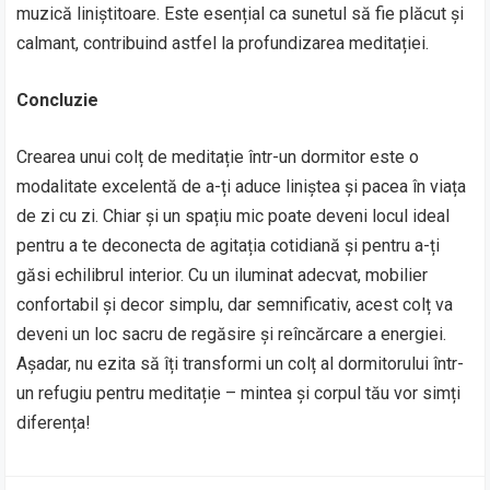
muzică liniștitoare. Este esențial ca sunetul să fie plăcut și
calmant, contribuind astfel la profundizarea meditației.
Concluzie
Crearea unui colț de meditație într-un dormitor este o
modalitate excelentă de a-ți aduce liniștea și pacea în viața
de zi cu zi. Chiar și un spațiu mic poate deveni locul ideal
pentru a te deconecta de agitația cotidiană și pentru a-ți
găsi echilibrul interior. Cu un iluminat adecvat, mobilier
confortabil și decor simplu, dar semnificativ, acest colț va
deveni un loc sacru de regăsire și reîncărcare a energiei.
Așadar, nu ezita să îți transformi un colț al dormitorului într-
un refugiu pentru meditație – mintea și corpul tău vor simți
diferența!