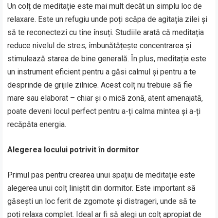
Un colț de meditație este mai mult decât un simplu loc de
relaxare. Este un refugiu unde poți scăpa de agitația zilei și
să te reconectezi cu tine însuți. Studiile arată că meditația
reduce nivelul de stres, îmbunătățește concentrarea și
stimulează starea de bine generală. În plus, meditația este
un instrument eficient pentru a găsi calmul și pentru a te
desprinde de grijile zilnice. Acest colț nu trebuie să fie
mare sau elaborat – chiar și o mică zonă, atent amenajată,
poate deveni locul perfect pentru a-ți calma mintea și a-ți
recăpăta energia.
Alegerea locului potrivit în dormitor
Primul pas pentru crearea unui spațiu de meditație este
alegerea unui colț liniștit din dormitor. Este important să
găsești un loc ferit de zgomote și distrageri, unde să te
poți relaxa complet. Ideal ar fi să alegi un colț apropiat de