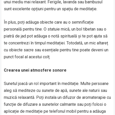
unui mediu mai relaxant. Ferigile, lavanda sau bambusul
sunt excelente opțiuni pentru un spațiu de meditație.
În plus, poți adăuga obiecte care au o semnificație
personală pentru tine. O statuie mică, un bol tibetan sau o
piatră de jad pot adăuga o notă spirituală și te pot ajuta să
te concentrezi în timpul meditației. Totodată, un mic altareț
cu obiecte sacre sau esențiale pentru tine poate deveni un
punct focal al acestui colț.
Crearea unei atmosfere sonore
Sunetul joacă un rol important în meditație. Multe persoane
aleg să mediteze cu sunete de apă, sunete ale naturii sau
muzică relaxantă. Poți instala un difuzor de aromaterapie cu
funcție de difuzare a sunetelor calmante sau poți folosi o
aplicație de meditație pe telefonul mobil pentru a adăuga