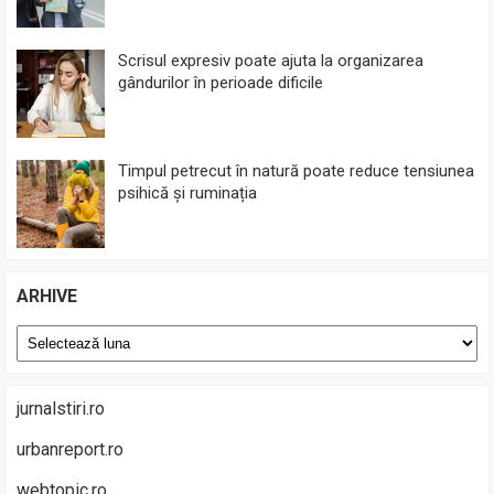
Scrisul expresiv poate ajuta la organizarea
gândurilor în perioade dificile
Timpul petrecut în natură poate reduce tensiunea
psihică și ruminația
ARHIVE
Arhive
jurnalstiri.ro
urbanreport.ro
webtopic.ro