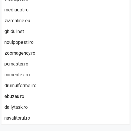
mediaopt.ro
ziaronline.eu
ghidul.net
noulpopesti.ro
zoomagency.ro
pcmaster.ro
comentez.ro
drumulfermei.ro
ebuzau.ro
dailytask.ro
navalitorul.ro