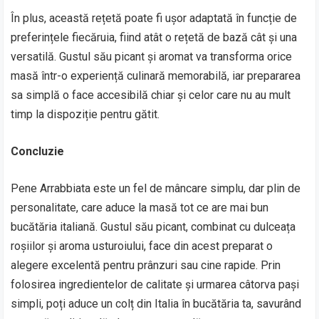
În plus, această rețetă poate fi ușor adaptată în funcție de
preferințele fiecăruia, fiind atât o rețetă de bază cât și una
versatilă. Gustul său picant și aromat va transforma orice
masă într-o experiență culinară memorabilă, iar prepararea
sa simplă o face accesibilă chiar și celor care nu au mult
timp la dispoziție pentru gătit.
Concluzie
Pene Arrabbiata este un fel de mâncare simplu, dar plin de
personalitate, care aduce la masă tot ce are mai bun
bucătăria italiană. Gustul său picant, combinat cu dulceața
roșiilor și aroma usturoiului, face din acest preparat o
alegere excelentă pentru prânzuri sau cine rapide. Prin
folosirea ingredientelor de calitate și urmarea câtorva pași
simpli, poți aduce un colț din Italia în bucătăria ta, savurând