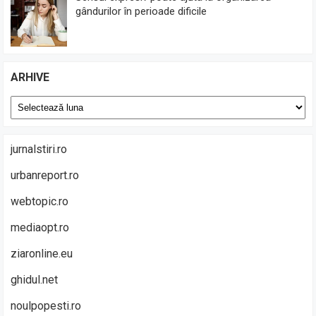
gândurilor în perioade dificile
ARHIVE
Arhive
jurnalstiri.ro
urbanreport.ro
webtopic.ro
mediaopt.ro
ziaronline.eu
ghidul.net
noulpopesti.ro