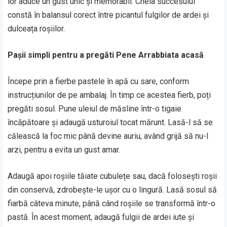
lor aduce un gust unic și memorabil. Cheia succesului
constă în balansul corect între picantul fulgilor de ardei și
dulceața roșiilor.
Pașii simpli pentru a pregăti Pene Arrabbiata acasă
Începe prin a fierbe pastele în apă cu sare, conform
instrucțiunilor de pe ambalaj. În timp ce acestea fierb, poți
pregăti sosul. Pune uleiul de măsline într-o tigaie
încăpătoare și adaugă usturoiul tocat mărunt. Lasă-l să se
călească la foc mic până devine auriu, având grijă să nu-l
arzi, pentru a evita un gust amar.
Adaugă apoi roșiile tăiate cubulețe sau, dacă folosești roșii
din conservă, zdrobește-le ușor cu o lingură. Lasă sosul să
fiarbă câteva minute, până când roșiile se transformă într-o
pastă. În acest moment, adaugă fulgii de ardei iute și