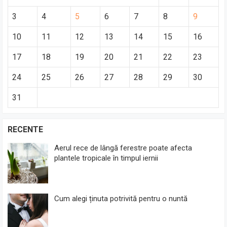
3
4
5
6
7
8
9
10
11
12
13
14
15
16
17
18
19
20
21
22
23
24
25
26
27
28
29
30
31
RECENTE
Aerul rece de lângă ferestre poate afecta
plantele tropicale în timpul iernii
Cum alegi ținuta potrivită pentru o nuntă