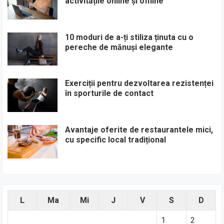
activitățile online și offline
10 moduri de a-ți stiliza ținuta cu o
pereche de mănuși elegante
Exerciții pentru dezvoltarea rezistenței
în sporturile de contact
Avantaje oferite de restaurantele mici,
cu specific local tradițional
L
Ma
Mi
J
V
S
D
1
2