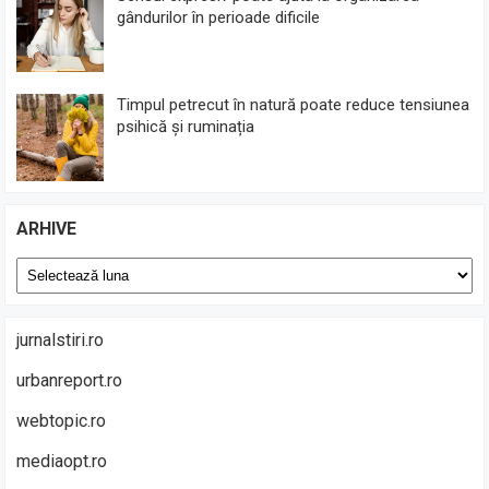
gândurilor în perioade dificile
Timpul petrecut în natură poate reduce tensiunea
psihică și ruminația
ARHIVE
Arhive
jurnalstiri.ro
urbanreport.ro
webtopic.ro
mediaopt.ro