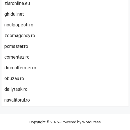
ziaronline.eu
ghidul.net
noulpopesti.ro
zoomagency.ro
pcmaster.ro
comentez.ro
drumulfermei.ro
ebuzau.ro
dailytask.ro
navalitorul.ro
Copyright © 2025 - Powered by
WordPress