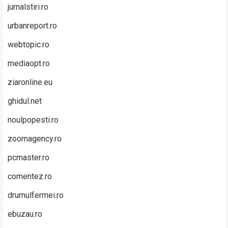
jurnalstiri.ro
urbanreport.ro
webtopic.ro
mediaopt.ro
ziaronline.eu
ghidul.net
noulpopesti.ro
zoomagency.ro
pcmaster.ro
comentez.ro
drumulfermei.ro
ebuzau.ro