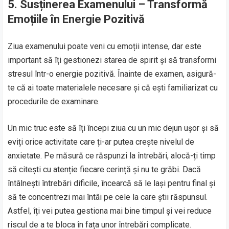
5.
Susținerea Examenului – Transformă
Emoțiile în Energie Pozitivă
Ziua examenului poate veni cu emoții intense, dar este
important să îți gestionezi starea de spirit și să transformi
stresul într-o energie pozitivă. Înainte de examen, asigură-
te că ai toate materialele necesare și că ești familiarizat cu
procedurile de examinare.
Un mic truc este să îți începi ziua cu un mic dejun ușor și să
eviți orice activitate care ți-ar putea crește nivelul de
anxietate. Pe măsură ce răspunzi la întrebări, alocă-ți timp
să citești cu atenție fiecare cerință și nu te grăbi. Dacă
întâlnești întrebări dificile, încearcă să le lași pentru final și
să te concentrezi mai întâi pe cele la care știi răspunsul.
Astfel, îți vei putea gestiona mai bine timpul și vei reduce
riscul de a te bloca în fața unor întrebări complicate.