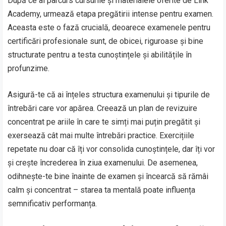
După ce ai parcurs cursurile și materialele oferite de Link
Academy, urmează etapa pregătirii intense pentru examen.
Aceasta este o fază crucială, deoarece examenele pentru
certificări profesionale sunt, de obicei, riguroase și bine
structurate pentru a testa cunoștințele și abilitățile în
profunzime.
Asigură-te că ai înțeles structura examenului și tipurile de
întrebări care vor apărea. Creează un plan de revizuire
concentrat pe ariile în care te simți mai puțin pregătit și
exersează cât mai multe întrebări practice. Exercițiile
repetate nu doar că îți vor consolida cunoștințele, dar îți vor
și crește încrederea în ziua examenului. De asemenea,
odihnește-te bine înainte de examen și încearcă să rămâi
calm și concentrat – starea ta mentală poate influența
semnificativ performanța.