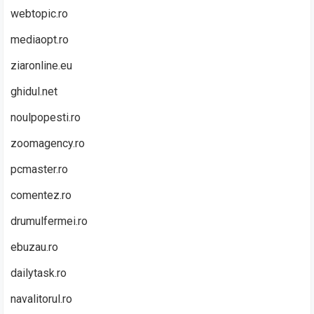
webtopic.ro
mediaopt.ro
ziaronline.eu
ghidul.net
noulpopesti.ro
zoomagency.ro
pcmaster.ro
comentez.ro
drumulfermei.ro
ebuzau.ro
dailytask.ro
navalitorul.ro