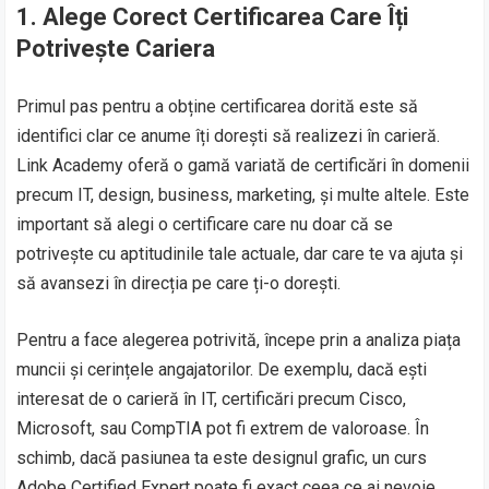
1.
Alege Corect Certificarea Care Îți
Potrivește Cariera
Primul pas pentru a obține certificarea dorită este să
identifici clar ce anume îți dorești să realizezi în carieră.
Link Academy oferă o gamă variată de certificări în domenii
precum IT, design, business, marketing, și multe altele. Este
important să alegi o certificare care nu doar că se
potrivește cu aptitudinile tale actuale, dar care te va ajuta și
să avansezi în direcția pe care ți-o dorești.
Pentru a face alegerea potrivită, începe prin a analiza piața
muncii și cerințele angajatorilor. De exemplu, dacă ești
interesat de o carieră în IT, certificări precum Cisco,
Microsoft, sau CompTIA pot fi extrem de valoroase. În
schimb, dacă pasiunea ta este designul grafic, un curs
Adobe Certified Expert poate fi exact ceea ce ai nevoie