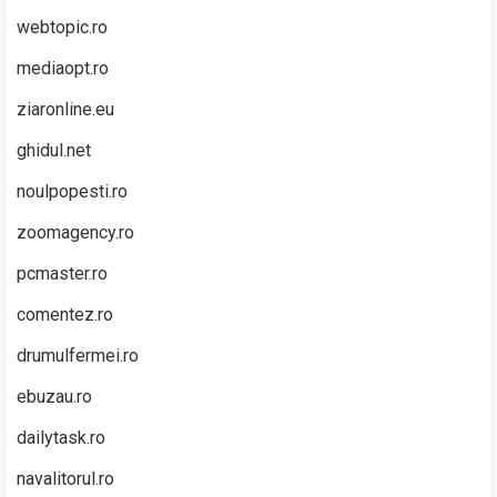
webtopic.ro
mediaopt.ro
ziaronline.eu
ghidul.net
noulpopesti.ro
zoomagency.ro
pcmaster.ro
comentez.ro
drumulfermei.ro
ebuzau.ro
dailytask.ro
navalitorul.ro