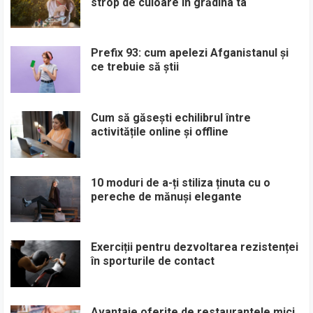
strop de culoare în grădina ta
Prefix 93: cum apelezi Afganistanul și
ce trebuie să știi
Cum să găsești echilibrul între
activitățile online și offline
10 moduri de a-ți stiliza ținuta cu o
pereche de mănuși elegante
Exerciții pentru dezvoltarea rezistenței
în sporturile de contact
Avantaje oferite de restaurantele mici,