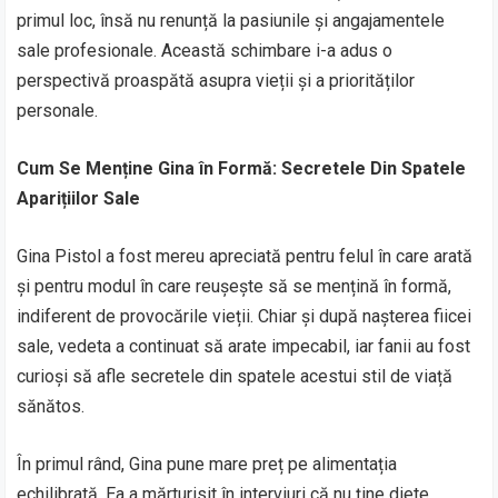
primul loc, însă nu renunță la pasiunile și angajamentele
sale profesionale. Această schimbare i-a adus o
perspectivă proaspătă asupra vieții și a priorităților
personale.
Cum Se Menține Gina în Formă: Secretele Din Spatele
Aparițiilor Sale
Gina Pistol a fost mereu apreciată pentru felul în care arată
și pentru modul în care reușește să se mențină în formă,
indiferent de provocările vieții. Chiar și după nașterea fiicei
sale, vedeta a continuat să arate impecabil, iar fanii au fost
curioși să afle secretele din spatele acestui stil de viață
sănătos.
În primul rând, Gina pune mare preț pe alimentația
echilibrată. Ea a mărturisit în interviuri că nu ține diete