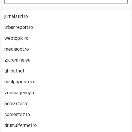
jurnalstiri.ro
urbanreport.ro
webtopic.ro
mediaopt.ro
ziaronline.eu
ghidul.net
noulpopesti.ro
zoomagency.ro
pcmaster.ro
comentez.ro
drumulfermei.ro