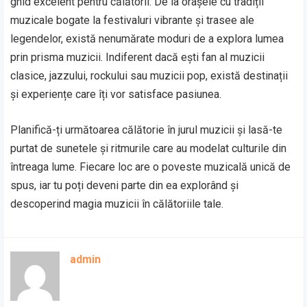
ghid excelent pentru călătorii. De la orașele cu tradiții
muzicale bogate la festivaluri vibrante și trasee ale
legendelor, există nenumărate moduri de a explora lumea
prin prisma muzicii. Indiferent dacă ești fan al muzicii
clasice, jazzului, rockului sau muzicii pop, există destinații
și experiențe care îți vor satisface pasiunea.
Planifică-ți următoarea călătorie în jurul muzicii și lasă-te
purtat de sunetele și ritmurile care au modelat culturile din
întreaga lume. Fiecare loc are o poveste muzicală unică de
spus, iar tu poți deveni parte din ea explorând și
descoperind magia muzicii în călătoriile tale.
admin