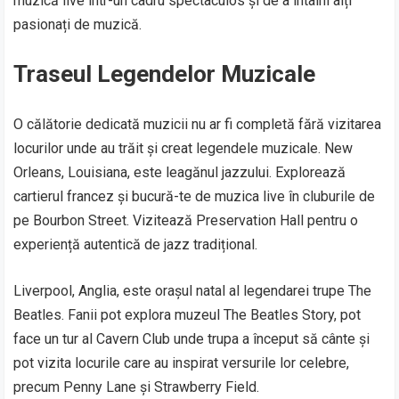
muzică live într-un cadru spectaculos și de a întâlni alți
pasionați de muzică.
Traseul Legendelor Muzicale
O călătorie dedicată muzicii nu ar fi completă fără vizitarea
locurilor unde au trăit și creat legendele muzicale. New
Orleans, Louisiana, este leagănul jazzului. Explorează
cartierul francez și bucură-te de muzica live în cluburile de
pe Bourbon Street. Vizitează Preservation Hall pentru o
experiență autentică de jazz tradițional.
Liverpool, Anglia, este orașul natal al legendarei trupe The
Beatles. Fanii pot explora muzeul The Beatles Story, pot
face un tur al Cavern Club unde trupa a început să cânte și
pot vizita locurile care au inspirat versurile lor celebre,
precum Penny Lane și Strawberry Field.