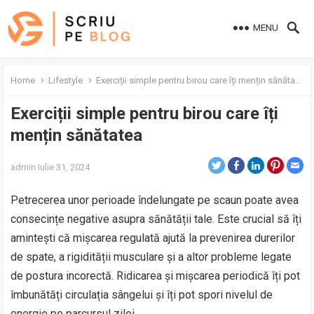
MENU
Home
Lifestyle
Exerciții simple pentru birou care îți mențin sănătatea
Exerciții simple pentru birou care îți
mențin sănătatea
admin
Iulie 31, 2024
Petrecerea unor perioade îndelungate pe scaun poate avea
consecințe negative asupra sănătății tale. Este crucial să îți
amintești că mișcarea regulată ajută la prevenirea durerilor
de spate, a rigidității musculare și a altor probleme legate
de postura incorectă. Ridicarea și mișcarea periodică îți pot
îmbunătăți circulația sângelui și îți pot spori nivelul de
energie pe parcursul zilei.