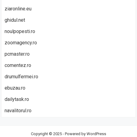
ziaronline.eu
ghidul.net
noulpopesti.ro
zoomagency.ro
pcmaster.ro
comentez.ro
drumulfermei.ro
ebuzau.ro
dailytask.ro
navalitorul.ro
Copyright © 2025 - Powered by
WordPress