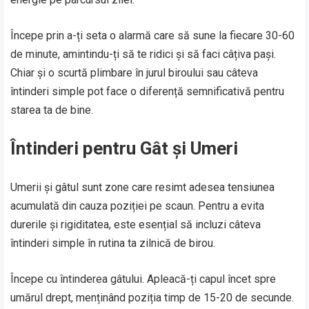
Începe prin a-ți seta o alarmă care să sune la fiecare 30-60
de minute, amintindu-ți să te ridici și să faci câțiva pași.
Chiar și o scurtă plimbare în jurul biroului sau câteva
întinderi simple pot face o diferență semnificativă pentru
starea ta de bine.
Întinderi pentru Gât și Umeri
Umerii și gâtul sunt zone care resimt adesea tensiunea
acumulată din cauza poziției pe scaun. Pentru a evita
durerile și rigiditatea, este esențial să incluzi câteva
întinderi simple în rutina ta zilnică de birou.
Începe cu întinderea gâtului. Apleacă-ți capul încet spre
umărul drept, menținând poziția timp de 15-20 de secunde.