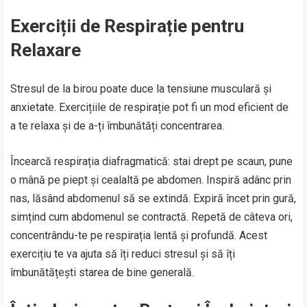
Exerciții de Respirație pentru
Relaxare
Stresul de la birou poate duce la tensiune musculară și
anxietate. Exercițiile de respirație pot fi un mod eficient de
a te relaxa și de a-ți îmbunătăți concentrarea.
Încearcă respirația diafragmatică: stai drept pe scaun, pune
o mână pe piept și cealaltă pe abdomen. Inspiră adânc prin
nas, lăsând abdomenul să se extindă. Expiră încet prin gură,
simțind cum abdomenul se contractă. Repetă de câteva ori,
concentrându-te pe respirația lentă și profundă. Acest
exercițiu te va ajuta să îți reduci stresul și să îți
îmbunătățești starea de bine generală.