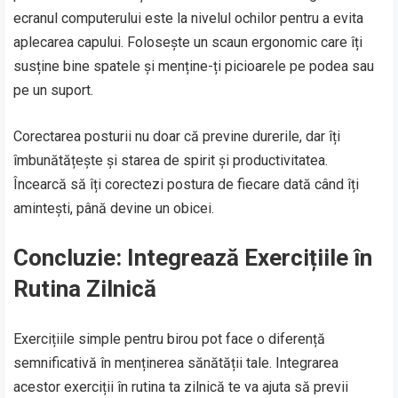
ecranul computerului este la nivelul ochilor pentru a evita
aplecarea capului. Folosește un scaun ergonomic care îți
susține bine spatele și menține-ți picioarele pe podea sau
pe un suport.
Corectarea posturii nu doar că previne durerile, dar îți
îmbunătățește și starea de spirit și productivitatea.
Încearcă să îți corectezi postura de fiecare dată când îți
amintești, până devine un obicei.
Concluzie: Integrează Exercițiile în
Rutina Zilnică
Exercițiile simple pentru birou pot face o diferență
semnificativă în menținerea sănătății tale. Integrarea
acestor exerciții în rutina ta zilnică te va ajuta să previi