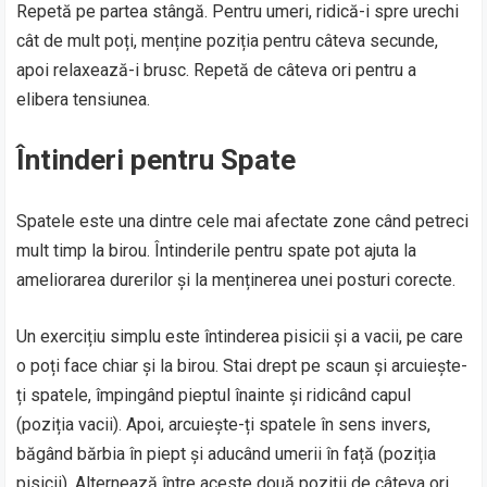
Repetă pe partea stângă. Pentru umeri, ridică-i spre urechi
cât de mult poți, menține poziția pentru câteva secunde,
apoi relaxează-i brusc. Repetă de câteva ori pentru a
elibera tensiunea.
Întinderi pentru Spate
Spatele este una dintre cele mai afectate zone când petreci
mult timp la birou. Întinderile pentru spate pot ajuta la
ameliorarea durerilor și la menținerea unei posturi corecte.
Un exercițiu simplu este întinderea pisicii și a vacii, pe care
o poți face chiar și la birou. Stai drept pe scaun și arcuiește-
ți spatele, împingând pieptul înainte și ridicând capul
(poziția vacii). Apoi, arcuiește-ți spatele în sens invers,
băgând bărbia în piept și aducând umerii în față (poziția
pisicii). Alternează între aceste două poziții de câteva ori