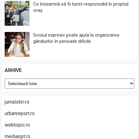
Ce înseamnă să fii turist responsabil în propriul
oraș
Scrisul expresiv poate ajuta la organizarea
gândurilor în perioade dificile
ARHIVE
Arhive
jurnalstiri.ro
urbanreport.ro
webtopic.ro
mediaopt.ro