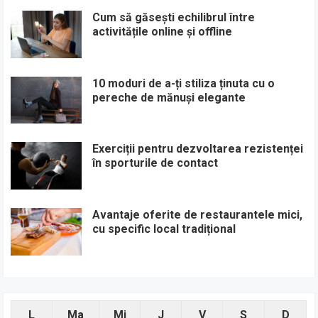
Cum să găsești echilibrul între
activitățile online și offline
10 moduri de a-ți stiliza ținuta cu o
pereche de mănuși elegante
Exerciții pentru dezvoltarea rezistenței
în sporturile de contact
Avantaje oferite de restaurantele mici,
cu specific local tradițional
L
Ma
Mi
J
V
S
D