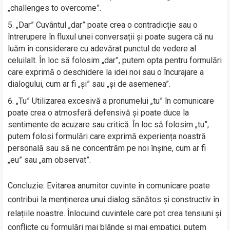
„challenges to overcome”.
„Dar” Cuvântul „dar” poate crea o contradicție sau o
întrerupere în fluxul unei conversații și poate sugera că nu
luăm în considerare cu adevărat punctul de vedere al
celuilalt. În loc să folosim „dar”, putem opta pentru formulări
care exprimă o deschidere la idei noi sau o încurajare a
dialogului, cum ar fi „și” sau „și de asemenea”.
„Tu” Utilizarea excesivă a pronumelui „tu” în comunicare
poate crea o atmosferă defensivă și poate duce la
sentimente de acuzare sau critică. În loc să folosim „tu”,
putem folosi formulări care exprimă experiența noastră
personală sau să ne concentrăm pe noi înșine, cum ar fi
„eu” sau „am observat”.
Concluzie: Evitarea anumitor cuvinte în comunicare poate
contribui la menținerea unui dialog sănătos și constructiv în
relațiile noastre. Înlocuind cuvintele care pot crea tensiuni și
conflicte cu formulări mai blânde și mai empatici, putem