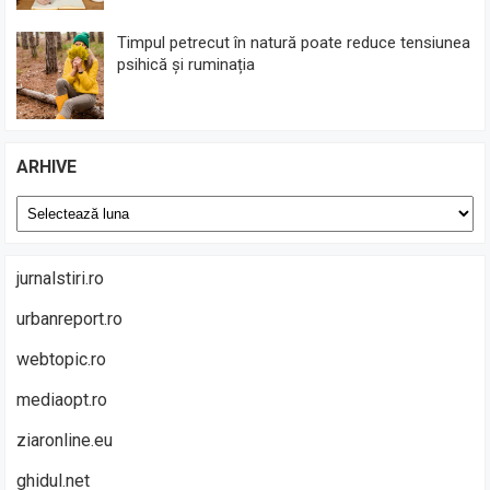
Timpul petrecut în natură poate reduce tensiunea
psihică și ruminația
ARHIVE
Arhive
jurnalstiri.ro
urbanreport.ro
webtopic.ro
mediaopt.ro
ziaronline.eu
ghidul.net