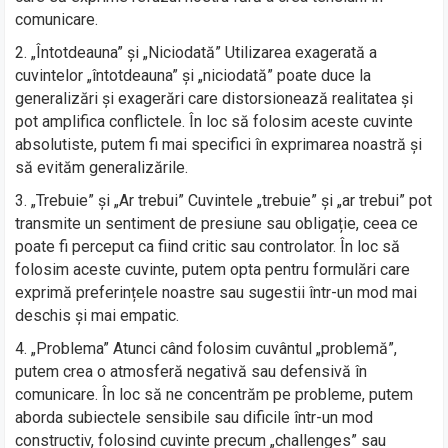
comunicare.
„Întotdeauna” și „Niciodată” Utilizarea exagerată a
cuvintelor „întotdeauna” și „niciodată” poate duce la
generalizări și exagerări care distorsionează realitatea și
pot amplifica conflictele. În loc să folosim aceste cuvinte
absolutiste, putem fi mai specifici în exprimarea noastră și
să evităm generalizările.
„Trebuie” și „Ar trebui” Cuvintele „trebuie” și „ar trebui” pot
transmite un sentiment de presiune sau obligație, ceea ce
poate fi perceput ca fiind critic sau controlator. În loc să
folosim aceste cuvinte, putem opta pentru formulări care
exprimă preferințele noastre sau sugestii într-un mod mai
deschis și mai empatic.
„Problema” Atunci când folosim cuvântul „problemă”,
putem crea o atmosferă negativă sau defensivă în
comunicare. În loc să ne concentrăm pe probleme, putem
aborda subiectele sensibile sau dificile într-un mod
constructiv, folosind cuvinte precum „challenges” sau