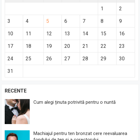
1
2
3
4
5
6
7
8
9
10
11
12
13
14
15
16
17
18
19
20
21
22
23
24
25
26
27
28
29
30
31
RECENTE
Cum alegi ținuta potrivită pentru o nuntă
Machiajul pentru ten bronzat cere reevaluarea
fondului de ten și a corectorului