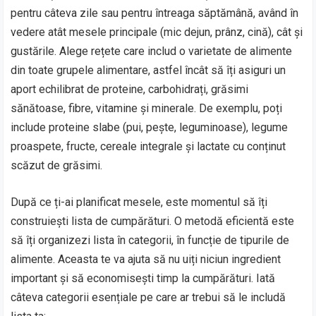
pentru câteva zile sau pentru întreaga săptămână, având în
vedere atât mesele principale (mic dejun, prânz, cină), cât și
gustările. Alege rețete care includ o varietate de alimente
din toate grupele alimentare, astfel încât să îți asiguri un
aport echilibrat de proteine, carbohidrați, grăsimi
sănătoase, fibre, vitamine și minerale. De exemplu, poți
include proteine slabe (pui, pește, leguminoase), legume
proaspete, fructe, cereale integrale și lactate cu conținut
scăzut de grăsimi.
După ce ți-ai planificat mesele, este momentul să îți
construiești lista de cumpărături. O metodă eficientă este
să îți organizezi lista în categorii, în funcție de tipurile de
alimente. Aceasta te va ajuta să nu uiți niciun ingredient
important și să economisești timp la cumpărături. Iată
câteva categorii esențiale pe care ar trebui să le includă