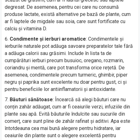
degresat. De asemenea, pentru cei care nu consumă
produse lactate, există alternative pe bază de plante, cum
ar fi laptele de migdale sau soia, care sunt fortificate cu
calciu și vitamina D.
Condimente și ierburi aromatice
: Condimentele și
ierburile naturale pot adăuga savoare preparatelor tale fără
a adăuga calorii sau grăsimi. Include în lista ta de
cumpărături ierburi precum busuioc, oregano, rozmarin,
coriandru și mentă, care pot transforma orice rețetă. De
asemenea, condimentele precum turmeric, ghimbir, piper
negru și paprika sunt excelente nu doar pentru gust, ci și
pentru beneficiile lor antiinflamatorii și antioxidante.
Băuturi sănătoase
: Încearcă să alegi băuturi care nu
conțin zahăr adăugat, cum ar fi ceaiurile verzi, infuziile din
plante sau apă. Evită băuturile îndulcite sau sucurile din
comerț, care sunt pline de zahăr rafinat și aditivi. Apa este
întotdeauna cea mai bună alegere pentru hidratare, iar
ceaiurile din plante sunt o alegere excelentă pentru