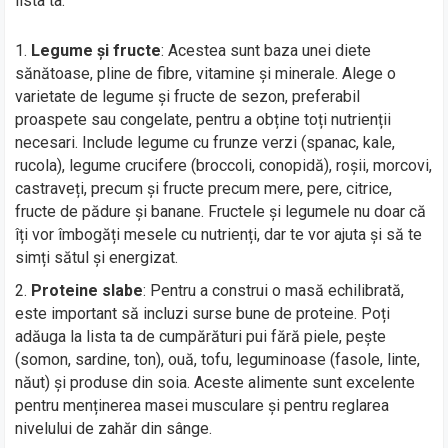
lista ta:
Legume și fructe
: Acestea sunt baza unei diete
sănătoase, pline de fibre, vitamine și minerale. Alege o
varietate de legume și fructe de sezon, preferabil
proaspete sau congelate, pentru a obține toți nutrienții
necesari. Include legume cu frunze verzi (spanac, kale,
rucola), legume crucifere (broccoli, conopidă), roșii, morcovi,
castraveți, precum și fructe precum mere, pere, citrice,
fructe de pădure și banane. Fructele și legumele nu doar că
îți vor îmbogăți mesele cu nutrienți, dar te vor ajuta și să te
simți sătul și energizat.
Proteine slabe
: Pentru a construi o masă echilibrată,
este important să incluzi surse bune de proteine. Poți
adăuga la lista ta de cumpărături pui fără piele, pește
(somon, sardine, ton), ouă, tofu, leguminoase (fasole, linte,
năut) și produse din soia. Aceste alimente sunt excelente
pentru menținerea masei musculare și pentru reglarea
nivelului de zahăr din sânge.