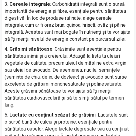
Cereale integrale
: Carbohidrații integrali sunt o sursă
importantă de energie și fibre, esențiale pentru sănătatea
digestivă. În loc de produse rafinate, alege cereale
integrale, cum ar fi orez brun, quinoa, hrișcă, ovăz și pâine
integrală. Acestea sunt mai bogate în nutrienți și te vor ajuta
să îți menții nivelul de energie constant pe parcursul zilei.
Grăsimi sănătoase
: Grăsimile sunt esențiale pentru
sănătatea inimii și a creierului. Adaugă la lista ta uleiuri
vegetale de calitate, precum uleiul de măsline extra virgin
sau uleiul de avocado. De asemenea, nucile, semințele
(semințe de chia, de in, de dovleac) și avocado sunt surse
excelente de grăsimi mononesaturate și polinesaturate.
Aceste grăsimi sănătoase te vor ajuta să îți menții
sănătatea cardiovasculară și să te simți sătul pe termen
lung.
Lactate cu conținut scăzut de grăsimi
: Lactatele sunt
o sursă bună de calciu și proteine, esențiale pentru
sănătatea oaselor. Alege lactate degresate sau cu conținut
scăzut de grăsimi, cum ar fi iaurtul grecesc sau laptele