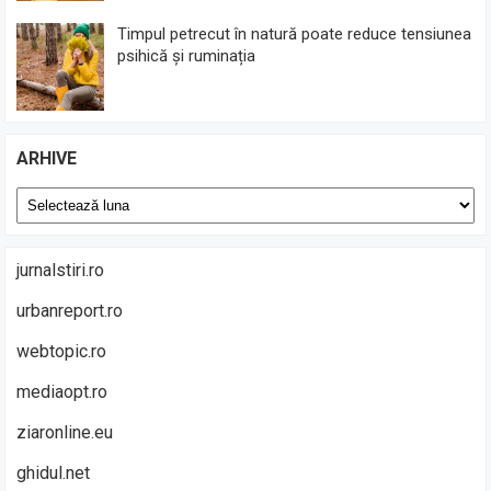
Timpul petrecut în natură poate reduce tensiunea
psihică și ruminația
ARHIVE
Arhive
jurnalstiri.ro
urbanreport.ro
webtopic.ro
mediaopt.ro
ziaronline.eu
ghidul.net