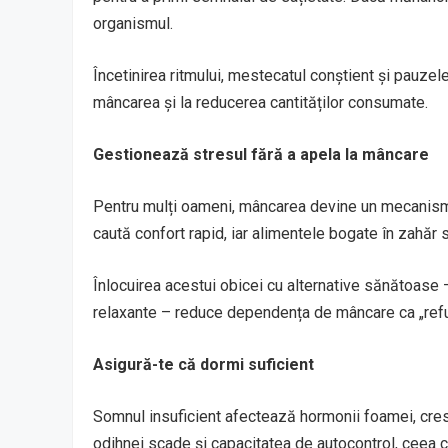
organismul.
Încetinirea ritmului, mestecatul conștient și pauzele 
mâncarea și la reducerea cantităților consumate.
Gestionează stresul fără a apela la mâncare
Pentru mulți oameni, mâncarea devine un mecanism
caută confort rapid, iar alimentele bogate în zahăr
Înlocuirea acestui obicei cu alternative sănătoase –
relaxante – reduce dependența de mâncare ca „refu
Asigură-te că dormi suficient
Somnul insuficient afectează hormonii foamei, cresc
odihnei scade și capacitatea de autocontrol, ceea ce