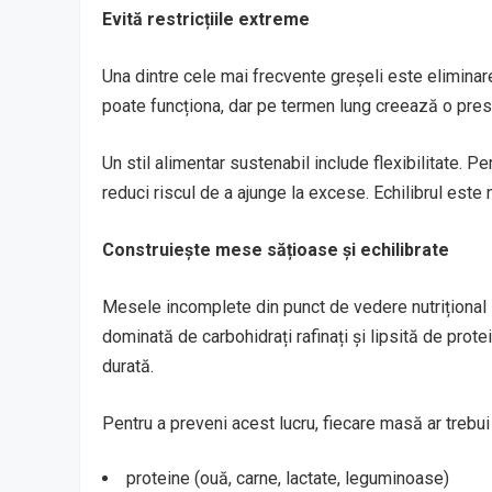
Evită restricțiile extreme
Una dintre cele mai frecvente greșeli este elimina
poate funcționa, dar pe termen lung creează o presi
Un stil alimentar sustenabil include flexibilitate. P
reduci riscul de a ajunge la excese. Echilibrul este 
Construiește mese sățioase și echilibrate
Mesele incomplete din punct de vedere nutrițional
dominată de carbohidrați rafinați și lipsită de prot
durată.
Pentru a preveni acest lucru, fiecare masă ar trebui
proteine (ouă, carne, lactate, leguminoase)