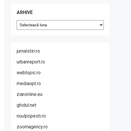
ARHIVE
Arhive
jurnalstiri.ro
urbanreport.ro
webtopic.ro
mediaopt.ro
ziaronline.eu
ghidul.net
noulpopesti.ro
zoomagency.ro