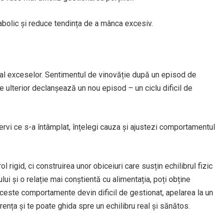
bolic și reduce tendința de a mânca excesiv.
al exceselor. Sentimentul de vinovăție după un episod de
e ulterior declanșează un nou episod – un ciclu dificil de
ervi ce s-a întâmplat, înțelegi cauza și ajustezi comportamentul
igid, ci construirea unor obiceiuri care susțin echilibrul fizic
ui și o relație mai conștientă cu alimentația, poți obține
 aceste comportamente devin dificil de gestionat, apelarea la un
rența și te poate ghida spre un echilibru real și sănătos.