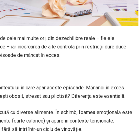
de cele mai multe ori, din dezechilibre reale – fie ele
ce – iar încercarea de a le controla prin restricții dure duce
 episoade de mâncat în exces.
 contextului în care apar aceste episoade. Mănânci în exces
ști obosit, stresat sau plictisit? Diferența este esențială.
făcută cu diverse alimente. În schimb, foamea emoțională este
mente foarte calorice) și apare în contexte tensionate.
 fără să intri într-un ciclu de vinovăție.