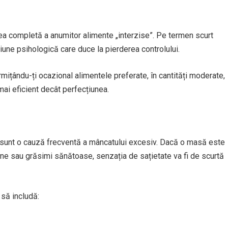
rea completă a anumitor alimente „interzise”. Pe termen scurt
une psihologică care duce la pierderea controlului.
ermițându-ți ocazional alimentele preferate, în cantități moderate,
mai eficient decât perfecțiunea.
 sunt o cauză frecventă a mâncatului excesiv. Dacă o masă este
eine sau grăsimi sănătoase, senzația de sațietate va fi de scurtă
 să includă: