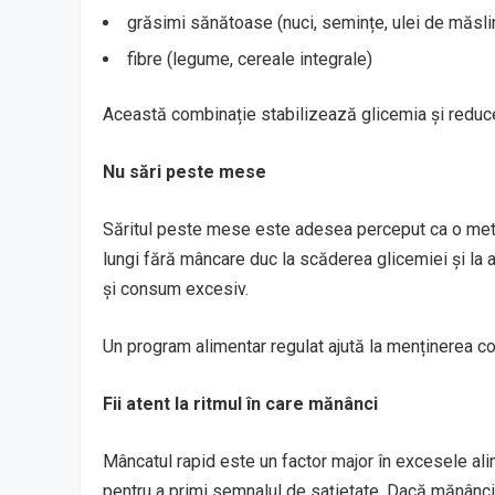
grăsimi sănătoase (nuci, semințe, ulei de măsli
fibre (legume, cereale integrale)
Această combinație stabilizează glicemia și reduce
Nu sări peste mese
Săritul peste mese este adesea perceput ca o met
lungi fără mâncare duc la scăderea glicemiei și la 
și consum excesiv.
Un program alimentar regulat ajută la menținerea co
Fii atent la ritmul în care mănânci
Mâncatul rapid este un factor major în excesele al
pentru a primi semnalul de sațietate. Dacă mănânc