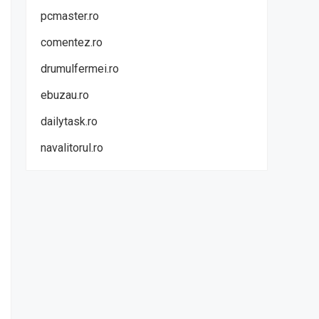
pcmaster.ro
comentez.ro
drumulfermei.ro
ebuzau.ro
dailytask.ro
navalitorul.ro