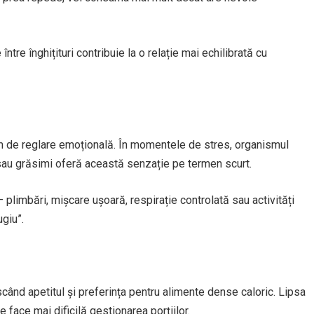
între înghițituri contribuie la o relație mai echilibrată cu
 de reglare emoțională. În momentele de stres, organismul
 sau grăsimi oferă această senzație pe termen scurt.
 plimbări, mișcare ușoară, respirație controlată sau activități
giu”.
ând apetitul și preferința pentru alimente dense caloric. Lipsa
 face mai dificilă gestionarea porțiilor.