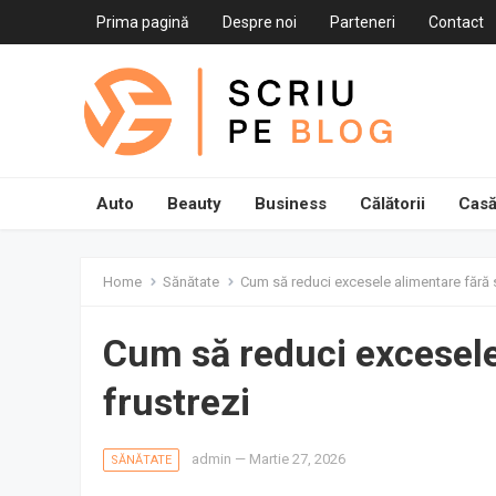
Prima pagină
Despre noi
Parteneri
Contact
Auto
Beauty
Business
Călătorii
Casă
Home
Sănătate
Cum să reduci excesele alimentare fără s
Cum să reduci excesele
frustrezi
admin
—
Martie 27, 2026
SĂNĂTATE