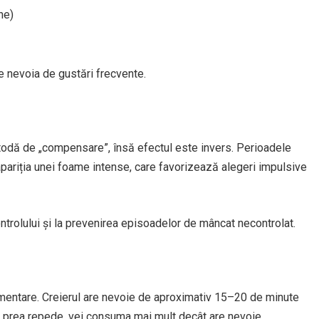
ne)
 nevoia de gustări frecvente.
odă de „compensare”, însă efectul este invers. Perioadele
apariția unei foame intense, care favorizează alegeri impulsive
ntrolului și la prevenirea episoadelor de mâncat necontrolat.
imentare. Creierul are nevoie de aproximativ 15–20 de minute
i prea repede, vei consuma mai mult decât are nevoie