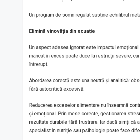
Un program de somn regulat susține echilibrul meta
Elimină vinovăția din ecuație
Un aspect adesea ignorat este impactul emoțional 
mâncat în exces poate duce la restricții severe, car
întrerupt.
Abordarea corectă este una neutră și analitică: obs
fără autocritică excesivă.
Reducerea exceselor alimentare nu înseamnă control r
și emoțional. Prin mese corecte, gestionarea stresul
rezultate durabile fără frustrare. Iar dacă simți că
specialist în nutriție sau psihologie poate face dife