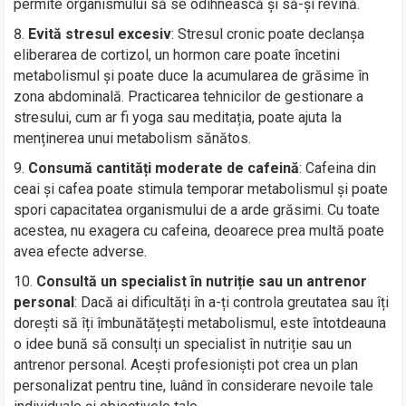
permite organismului să se odihnească și să-și revină.
Evită stresul excesiv
: Stresul cronic poate declanșa
eliberarea de cortizol, un hormon care poate încetini
metabolismul și poate duce la acumularea de grăsime în
zona abdominală. Practicarea tehnicilor de gestionare a
stresului, cum ar fi yoga sau meditația, poate ajuta la
menținerea unui metabolism sănătos.
Consumă cantități moderate de cafeină
: Cafeina din
ceai și cafea poate stimula temporar metabolismul și poate
spori capacitatea organismului de a arde grăsimi. Cu toate
acestea, nu exagera cu cafeina, deoarece prea multă poate
avea efecte adverse.
Consultă un specialist în nutriție sau un antrenor
personal
: Dacă ai dificultăți în a-ți controla greutatea sau îți
dorești să îți îmbunătățești metabolismul, este întotdeauna
o idee bună să consulți un specialist în nutriție sau un
antrenor personal. Acești profesioniști pot crea un plan
personalizat pentru tine, luând în considerare nevoile tale