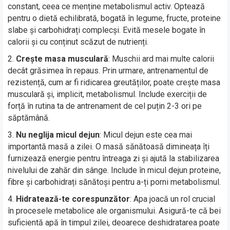
constant, ceea ce menține metabolismul activ. Optează
pentru o dietă echilibrată, bogată în legume, fructe, proteine
slabe și carbohidrați complecși. Evită mesele bogate în
calorii și cu conținut scăzut de nutrienți.
Crește masa musculară
: Muschii ard mai multe calorii
decât grăsimea în repaus. Prin urmare, antrenamentul de
rezistență, cum ar fi ridicarea greutăților, poate crește masa
musculară și, implicit, metabolismul. Include exerciții de
forță în rutina ta de antrenament de cel puțin 2-3 ori pe
săptămână.
Nu neglija micul dejun
: Micul dejun este cea mai
importantă masă a zilei. O masă sănătoasă dimineața îți
furnizează energie pentru întreaga zi și ajută la stabilizarea
nivelului de zahăr din sânge. Include în micul dejun proteine,
fibre și carbohidrați sănătoși pentru a-ți porni metabolismul.
Hidratează-te corespunzător
: Apa joacă un rol crucial
în procesele metabolice ale organismului. Asigură-te că bei
suficientă apă în timpul zilei, deoarece deshidratarea poate