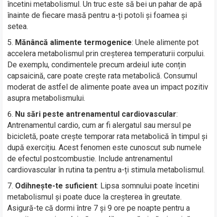
încetini metabolismul. Un truc este să bei un pahar de apă
înainte de fiecare masă pentru a-ți potoli și foamea și
setea.
Mănâncă alimente termogenice
: Unele alimente pot
accelera metabolismul prin creșterea temperaturii corpului.
De exemplu, condimentele precum ardeiul iute conțin
capsaicină, care poate crește rata metabolică. Consumul
moderat de astfel de alimente poate avea un impact pozitiv
asupra metabolismului.
Nu sări peste antrenamentul cardiovascular
:
Antrenamentul cardio, cum ar fi alergatul sau mersul pe
bicicletă, poate crește temporar rata metabolică în timpul și
după exercițiu. Acest fenomen este cunoscut sub numele
de efectul postcombustie. Include antrenamentul
cardiovascular în rutina ta pentru a-ți stimula metabolismul.
Odihnește-te suficient
: Lipsa somnului poate încetini
metabolismul și poate duce la creșterea în greutate.
Asigură-te că dormi între 7 și 9 ore pe noapte pentru a