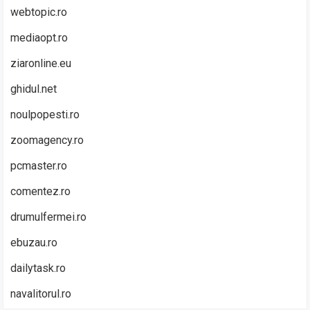
webtopic.ro
mediaopt.ro
ziaronline.eu
ghidul.net
noulpopesti.ro
zoomagency.ro
pcmaster.ro
comentez.ro
drumulfermei.ro
ebuzau.ro
dailytask.ro
navalitorul.ro