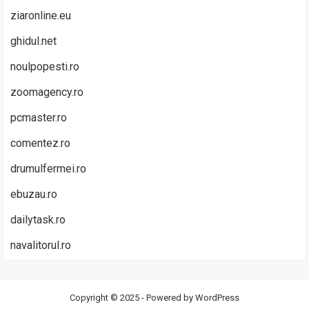
ziaronline.eu
ghidul.net
noulpopesti.ro
zoomagency.ro
pcmaster.ro
comentez.ro
drumulfermei.ro
ebuzau.ro
dailytask.ro
navalitorul.ro
Copyright © 2025 - Powered by
WordPress