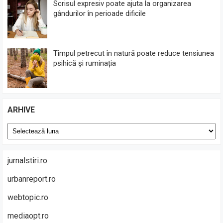
Scrisul expresiv poate ajuta la organizarea
gândurilor în perioade dificile
Timpul petrecut în natură poate reduce tensiunea
psihică și ruminația
ARHIVE
Arhive
jurnalstiri.ro
urbanreport.ro
webtopic.ro
mediaopt.ro