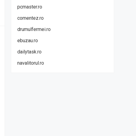
pcmaster.ro
comentez.ro
drumulfermei.ro
ebuzau.ro
dailytask.ro
navalitorul.ro