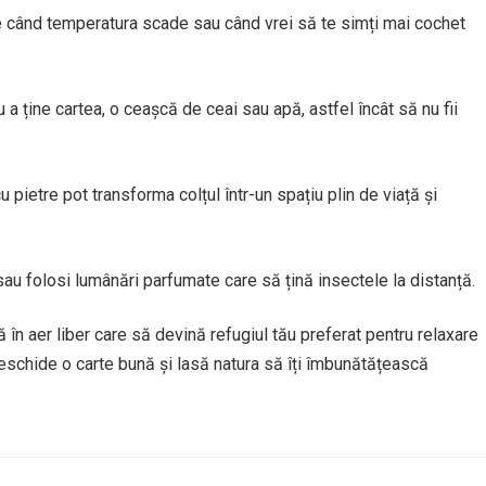
 când temperatura scade sau când vrei să te simți mai cochet
 a ține cartea, o ceașcă de ceai sau apă, astfel încât să nu fii
u pietre pot transforma colțul într-un spațiu plin de viață și
sau folosi lumânări parfumate care să țină insectele la distanță.
ră în aer liber care să devină refugiul tău preferat pentru relaxare
deschide o carte bună și lasă natura să îți îmbunătățească