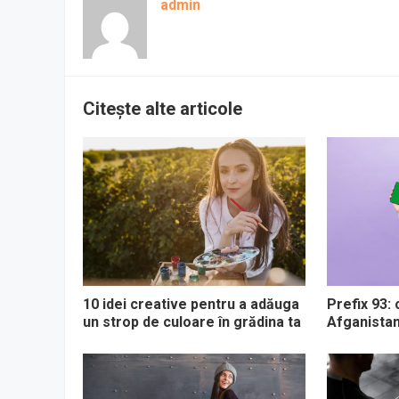
admin
Citește alte articole
10 idei creative pentru a adăuga
Prefix 93:
un strop de culoare în grădina ta
Afganistanu