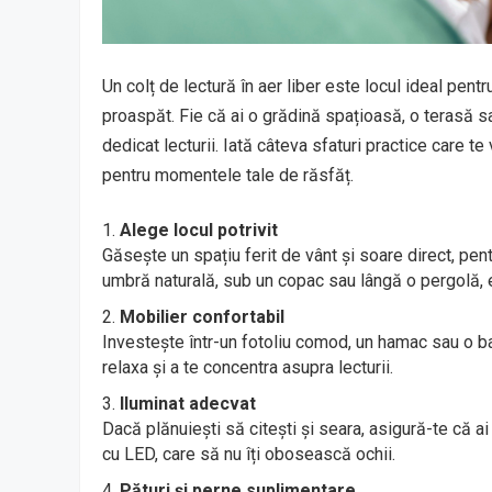
Un colț de lectură în aer liber este locul ideal pent
proaspăt. Fie că ai o grădină spațioasă, o terasă sa
dedicat lecturii. Iată câteva sfaturi practice care te 
pentru momentele tale de răsfăț.
Alege locul potrivit
Găsește un spațiu ferit de vânt și soare direct, pent
umbră naturală, sub un copac sau lângă o pergolă, e
Mobilier confortabil
Investește într-un fotoliu comod, un hamac sau o b
relaxa și a te concentra asupra lecturii.
Iluminat adecvat
Dacă plănuiești să citești și seara, asigură-te că 
cu LED, care să nu îți obosească ochii.
Pături și perne suplimentare