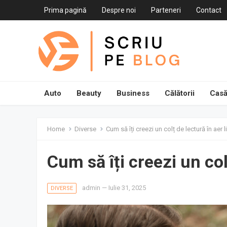
Prima pagină
Despre noi
Parteneri
Contact
Auto
Beauty
Business
Călătorii
Casă
Home
Diverse
Cum să îți creezi un colț de lectură în aer l
Cum să îți creezi un col
admin
—
Iulie 31, 2025
DIVERSE