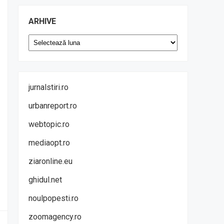
ARHIVE
Arhive
jurnalstiri.ro
urbanreport.ro
webtopic.ro
mediaopt.ro
ziaronline.eu
ghidul.net
noulpopesti.ro
zoomagency.ro