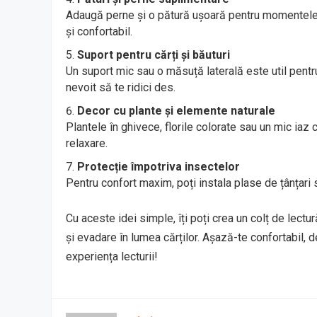
Adaugă perne și o pătură ușoară pentru momentele
și confortabil.
Suport pentru cărți și băuturi
Un suport mic sau o măsuță laterală este util pentru
nevoit să te ridici des.
Decor cu plante și elemente naturale
Plantele în ghivece, florile colorate sau un mic iaz c
relaxare.
Protecție împotriva insectelor
Pentru confort maxim, poți instala plase de țânțari 
Cu aceste idei simple, îți poți crea un colț de lectu
și evadare în lumea cărților. Așază-te confortabil, 
experiența lecturii!