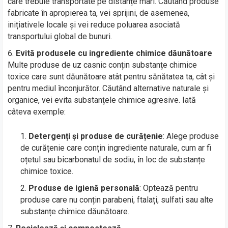
care trebuie transportate pe distanțe mari. Căutând produse
fabricate în apropierea ta, vei sprijini, de asemenea,
inițiativele locale și vei reduce poluarea asociată
transportului global de bunuri.
Evită produsele cu ingrediente chimice dăunătoare
Multe produse de uz casnic conțin substanțe chimice
toxice care sunt dăunătoare atât pentru sănătatea ta, cât și
pentru mediul înconjurător. Căutând alternative naturale și
organice, vei evita substanțele chimice agresive. Iată
câteva exemple:
Detergenți și produse de curățenie
: Alege produse
de curățenie care conțin ingrediente naturale, cum ar fi
oțetul sau bicarbonatul de sodiu, în loc de substanțe
chimice toxice.
Produse de igienă personală
: Optează pentru
produse care nu conțin parabeni, ftalați, sulfati sau alte
substanțe chimice dăunătoare.