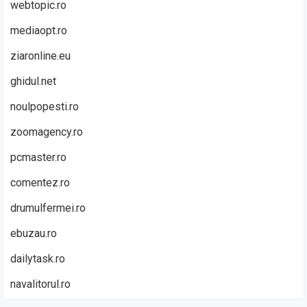
webtopic.ro
mediaopt.ro
ziaronline.eu
ghidul.net
noulpopesti.ro
zoomagency.ro
pcmaster.ro
comentez.ro
drumulfermei.ro
ebuzau.ro
dailytask.ro
navalitorul.ro