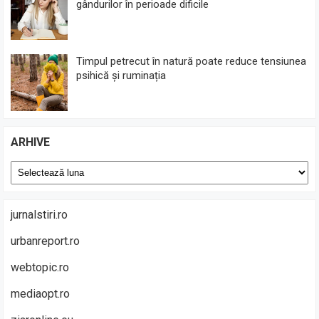
gândurilor în perioade dificile
Timpul petrecut în natură poate reduce tensiunea
psihică și ruminația
ARHIVE
Arhive
jurnalstiri.ro
urbanreport.ro
webtopic.ro
mediaopt.ro