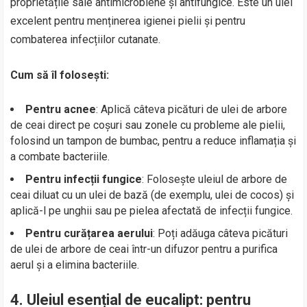
proprietățile sale antimicrobiene și antifungice. Este un ulei
excelent pentru menținerea igienei pielii și pentru
combaterea infecțiilor cutanate.
Cum să îl folosești:
Pentru acnee
: Aplică câteva picături de ulei de arbore
de ceai direct pe coșuri sau zonele cu probleme ale pielii,
folosind un tampon de bumbac, pentru a reduce inflamația și
a combate bacteriile.
Pentru infecții fungice
: Folosește uleiul de arbore de
ceai diluat cu un ulei de bază (de exemplu, ulei de cocos) și
aplică-l pe unghii sau pe pielea afectată de infecții fungice.
Pentru curățarea aerului
: Poți adăuga câteva picături
de ulei de arbore de ceai într-un difuzor pentru a purifica
aerul și a elimina bacteriile.
4.
Uleiul esențial de eucalipt: pentru