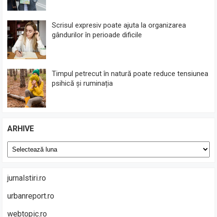
Scrisul expresiv poate ajuta la organizarea
gândurilor în perioade dificile
Timpul petrecut în natură poate reduce tensiunea
psihică și ruminația
ARHIVE
Arhive
jurnalstiri.ro
urbanreport.ro
webtopic.ro