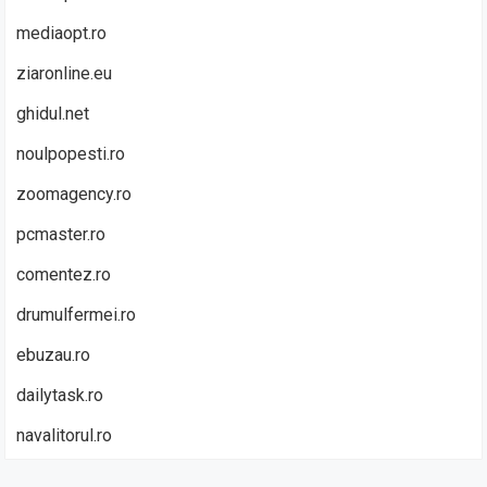
mediaopt.ro
ziaronline.eu
ghidul.net
noulpopesti.ro
zoomagency.ro
pcmaster.ro
comentez.ro
drumulfermei.ro
ebuzau.ro
dailytask.ro
navalitorul.ro