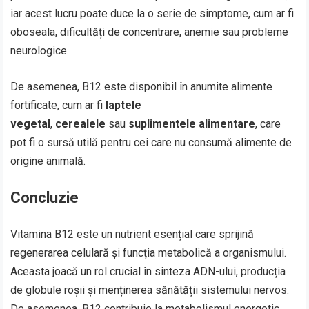
iar acest lucru poate duce la o serie de simptome, cum ar fi
oboseala, dificultăți de concentrare, anemie sau probleme
neurologice.
De asemenea, B12 este disponibil în anumite alimente
fortificate, cum ar fi
laptele
vegetal
,
cerealele
sau
suplimentele alimentare
, care
pot fi o sursă utilă pentru cei care nu consumă alimente de
origine animală.
Concluzie
Vitamina B12 este un nutrient esențial care sprijină
regenerarea celulară și funcția metabolică a organismului.
Aceasta joacă un rol crucial în sinteza ADN-ului, producția
de globule roșii și menținerea sănătății sistemului nervos.
De asemenea, B12 contribuie la metabolismul energetic,