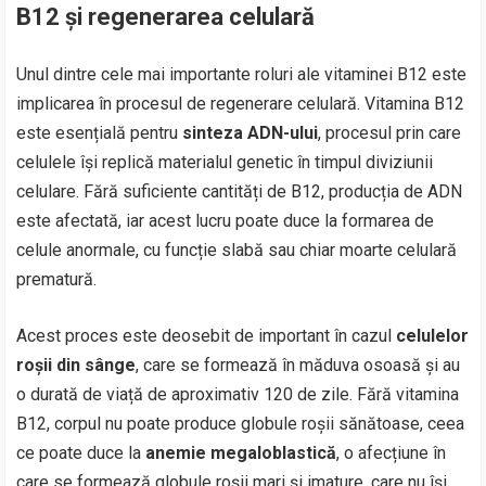
B12 și regenerarea celulară
Unul dintre cele mai importante roluri ale vitaminei B12 este
implicarea în procesul de regenerare celulară. Vitamina B12
este esențială pentru
sinteza ADN-ului
, procesul prin care
celulele își replică materialul genetic în timpul diviziunii
celulare. Fără suficiente cantități de B12, producția de ADN
este afectată, iar acest lucru poate duce la formarea de
celule anormale, cu funcție slabă sau chiar moarte celulară
prematură.
Acest proces este deosebit de important în cazul
celulelor
roșii din sânge
, care se formează în măduva osoasă și au
o durată de viață de aproximativ 120 de zile. Fără vitamina
B12, corpul nu poate produce globule roșii sănătoase, ceea
ce poate duce la
anemie megaloblastică
, o afecțiune în
care se formează globule roșii mari și imature, care nu își