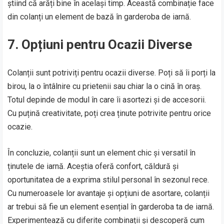
știind că arăți bine în același timp. Această combinație face
din colanți un element de bază în garderoba de iarnă.
7.
Opțiuni pentru Ocazii Diverse
Colanții sunt potriviți pentru ocazii diverse. Poți să îi porți la
birou, la o întâlnire cu prietenii sau chiar la o cină în oraș.
Totul depinde de modul în care îi asortezi și de accesorii.
Cu puțină creativitate, poți crea ținute potrivite pentru orice
ocazie.
În concluzie, colanții sunt un element chic și versatil în
ținutele de iarnă. Aceștia oferă confort, căldură și
oportunitatea de a exprima stilul personal în sezonul rece.
Cu numeroasele lor avantaje și opțiuni de asortare, colanții
ar trebui să fie un element esențial în garderoba ta de iarnă.
Experimentează cu diferite combinații și descoperă cum