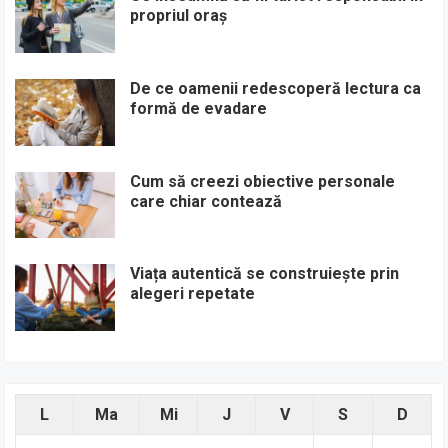
propriul oraș
De ce oamenii redescoperă lectura ca
formă de evadare
Cum să creezi obiective personale
care chiar contează
Viața autentică se construiește prin
alegeri repetate
L
Ma
Mi
J
V
S
D