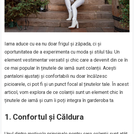
Iarna aduce cu ea nu doar frigul și zăpada, ci și
oportunitatea de a experimenta cu moda și stilul tău. Un
element vestimentar versatil și chic care a devenit din ce în
ce mai popular în ținutele de iarnă sunt colanții. Acești
pantaloni ajustați și confortabili nu doar încălzesc
picioarele, ci pot fi și un punct focal al ținutelor tale. În acest
articol, vom explora de ce colanții sunt un element chic în
ținutele de iarnă și cum îi poți integra în garderoba ta.
1.
Confortul și Căldura
Unul dintre motivele principale pentru care colanții sunt atât