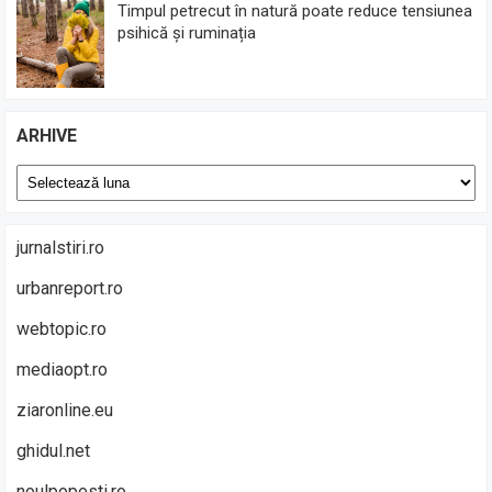
Timpul petrecut în natură poate reduce tensiunea
psihică și ruminația
ARHIVE
Arhive
jurnalstiri.ro
urbanreport.ro
webtopic.ro
mediaopt.ro
ziaronline.eu
ghidul.net
noulpopesti.ro