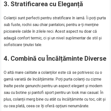
3.
Stratificarea cu Eleganță
Colanții sunt perfecti pentru stratificare în iarnă. Îi poți purta
sub fuste, rochii sau chiar pantaloni, pentru a-ți menține
picioarele calde în zilele reci. Acest aspect nu doar că
adaugă confort termic, ci și un nivel suplimentar de stil și
sofisticare ținutei tale.
4.
Combină cu Încălțăminte Diverse
O altă mare calitate a colanților este că se potrivesc cu o
gamă variată de încălțăminte. Poți purta colanți cu cizme
înalte peste genunchi pentru un aspect elegant și modern
sau cu botine și pantofi sport pentru un look mai casual. În
plus, colanții merg bine cu atât cu încălțăminte cu toc, cât și
cu cea plată, ceea ce îți oferă opțiuni nenumărate.