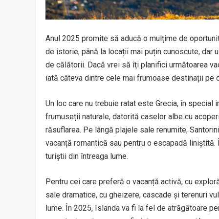
Anul 2025 promite să aducă o mulțime de oportunităț
de istorie, până la locații mai puțin cunoscute, dar u
de călătorii. Dacă vrei să îți planifici următoarea v
iată câteva dintre cele mai frumoase destinații pe c
Un loc care nu trebuie ratat este Grecia, în special i
frumuseții naturale, datorită caselor albe cu acoperiș
răsuflarea. Pe lângă plajele sale renumite, Santorini 
vacanță romantică sau pentru o escapadă liniștită. Î
turiștii din întreaga lume.
Pentru cei care preferă o vacanță activă, cu explor
sale dramatice, cu gheizere, cascade și terenuri vul
lume. În 2025, Islanda va fi la fel de atrăgătoare 