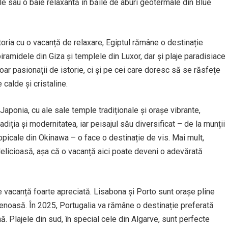
le sau o baie relaxantă în băile de aburi geotermale din Blue
toria cu o vacanță de relaxare, Egiptul rămâne o destinație
iramidele din Giza și templele din Luxor, dar și plaje paradisiace
oar pasionații de istorie, ci și pe cei care doresc să se răsfețe
 calde și cristaline.
Japonia, cu ale sale temple tradiționale și orașe vibrante,
iția și modernitatea, iar peisajul său diversificat – de la munții
opicale din Okinawa – o face o destinație de vis. Mai mult,
elicioasă, așa că o vacanță aici poate deveni o adevărată
e vacanță foarte apreciată. Lisabona și Porto sunt orașe pline
etenoasă. În 2025, Portugalia va rămâne o destinație preferată
ă. Plajele din sud, în special cele din Algarve, sunt perfecte