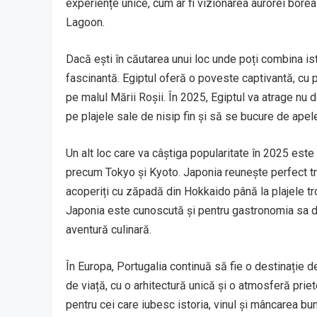
experiențe unice, cum ar fi vizionarea aurorei borea
Lagoon.
Dacă ești în căutarea unui loc unde poți combina is
fascinantă. Egiptul oferă o poveste captivantă, cu p
pe malul Mării Roșii. În 2025, Egiptul va atrage nu d
pe plajele sale de nisip fin și să se bucure de apele
Un alt loc care va câștiga popularitate în 2025 este 
precum Tokyo și Kyoto. Japonia reunește perfect trad
acoperiți cu zăpadă din Hokkaido până la plajele tr
Japonia este cunoscută și pentru gastronomia sa d
aventură culinară.
În Europa, Portugalia continuă să fie o destinație d
de viață, cu o arhitectură unică și o atmosferă pri
pentru cei care iubesc istoria, vinul și mâncarea bun