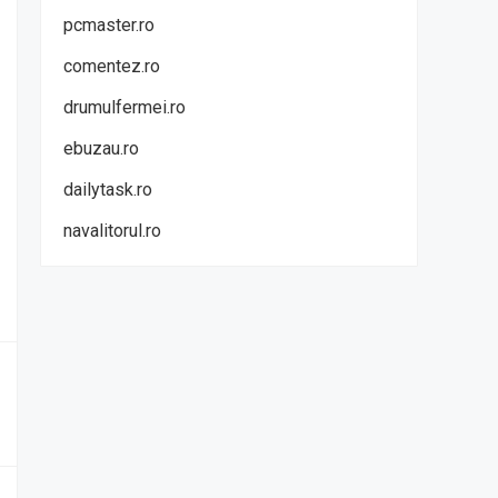
pcmaster.ro
comentez.ro
drumulfermei.ro
ebuzau.ro
dailytask.ro
navalitorul.ro