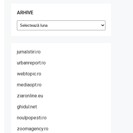
ARHIVE
Arhive
jurnalstiri.ro
urbanreport.ro
webtopic.ro
mediaopt.ro
ziaronline.eu
ghidul.net
noulpopesti.ro
zoomagency.ro