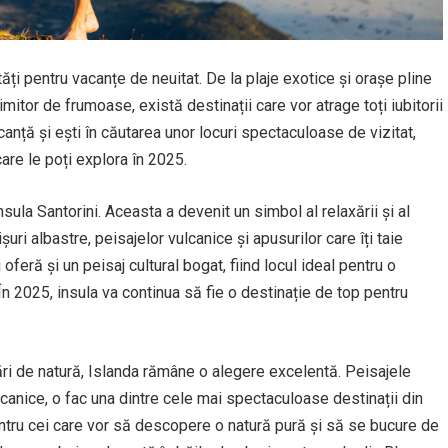
i pentru vacanțe de neuitat. De la plaje exotice și orașe pline
imitor de frumoase, există destinații care vor atrage toți iubitorii
acanță și ești în căutarea unor locuri spectaculoase de vizitat,
are le poți explora în 2025.
nsula Santorini. Aceasta a devenit un simbol al relaxării și al
uri albastre, peisajelor vulcanice și apusurilor care îți taie
oferă și un peisaj cultural bogat, fiind locul ideal pentru o
n 2025, insula va continua să fie o destinație de top pentru
ări de natură, Islanda rămâne o alegere excelentă. Peisajele
canice, o fac una dintre cele mai spectaculoase destinații din
pentru cei care vor să descopere o natură pură și să se bucure de