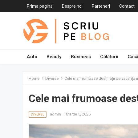
Prima pagină
Despre noi
Parteneri
Contact
Auto
Beauty
Business
Călătorii
Casă
Home
Diverse
Cele mai frumoase destinații de vacanță 
Cele mai frumoase dest
admin
—
Martie 5, 2025
DIVERSE