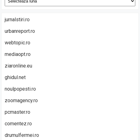
jurnalstiri.ro
urbanreport.ro
webtopic.ro
mediaopt.ro
ziaronline.eu
ghidul.net
noulpopesti.ro
zoomagency.ro
pcmaster.ro
comentez.ro
drumulfermei.ro