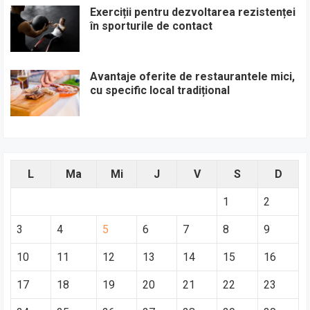
Exerciții pentru dezvoltarea rezistenței
în sporturile de contact
Avantaje oferite de restaurantele mici,
cu specific local tradițional
L
Ma
Mi
J
V
S
D
1
2
3
4
5
6
7
8
9
10
11
12
13
14
15
16
17
18
19
20
21
22
23