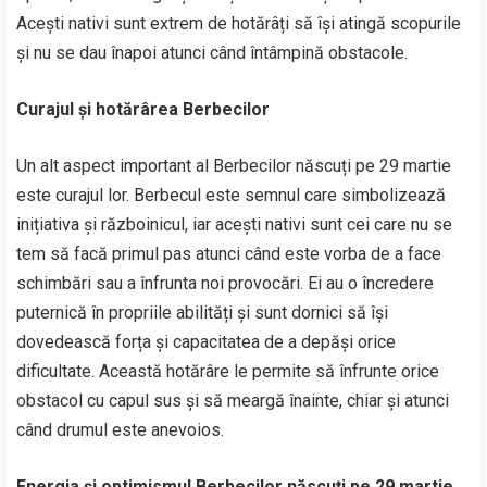
Acești nativi sunt extrem de hotărâți să își atingă scopurile
și nu se dau înapoi atunci când întâmpină obstacole.
Curajul și hotărârea Berbecilor
Un alt aspect important al Berbecilor născuți pe 29 martie
este curajul lor. Berbecul este semnul care simbolizează
inițiativa și războinicul, iar acești nativi sunt cei care nu se
tem să facă primul pas atunci când este vorba de a face
schimbări sau a înfrunta noi provocări. Ei au o încredere
puternică în propriile abilități și sunt dornici să își
dovedească forța și capacitatea de a depăși orice
dificultate. Această hotărâre le permite să înfrunte orice
obstacol cu capul sus și să meargă înainte, chiar și atunci
când drumul este anevoios.
Energia și optimismul Berbecilor născuți pe 29 martie