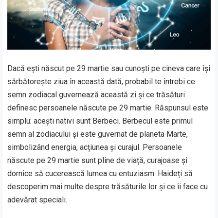
Dacă ești născut pe 29 martie sau cunoști pe cineva care își
sărbătorește ziua în această dată, probabil te întrebi ce
semn zodiacal guvernează această zi și ce trăsături
definesc persoanele născute pe 29 martie. Răspunsul este
simplu: acești nativi sunt Berbeci. Berbecul este primul
semn al zodiacului și este guvernat de planeta Marte,
simbolizând energia, acțiunea și curajul. Persoanele
născute pe 29 martie sunt pline de viață, curajoase și
dornice să cucerească lumea cu entuziasm. Haideți să
descoperim mai multe despre trăsăturile lor și ce îi face cu
adevărat speciali.