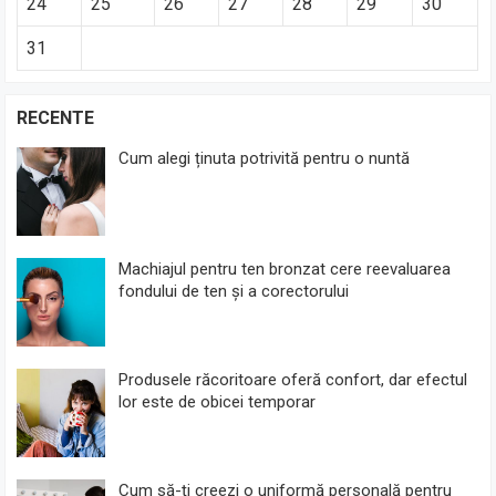
24
25
26
27
28
29
30
31
RECENTE
Cum alegi ținuta potrivită pentru o nuntă
Machiajul pentru ten bronzat cere reevaluarea
fondului de ten și a corectorului
Produsele răcoritoare oferă confort, dar efectul
lor este de obicei temporar
Cum să-ți creezi o uniformă personală pentru