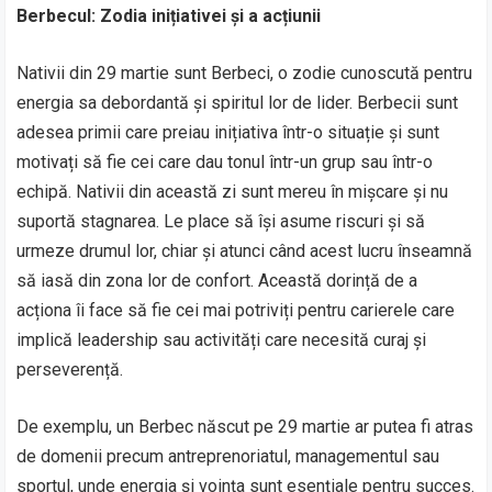
Berbecul: Zodia inițiativei și a acțiunii
Nativii din 29 martie sunt Berbeci, o zodie cunoscută pentru
energia sa debordantă și spiritul lor de lider. Berbecii sunt
adesea primii care preiau inițiativa într-o situație și sunt
motivați să fie cei care dau tonul într-un grup sau într-o
echipă. Nativii din această zi sunt mereu în mișcare și nu
suportă stagnarea. Le place să își asume riscuri și să
urmeze drumul lor, chiar și atunci când acest lucru înseamnă
să iasă din zona lor de confort. Această dorință de a
acționa îi face să fie cei mai potriviți pentru carierele care
implică leadership sau activități care necesită curaj și
perseverență.
De exemplu, un Berbec născut pe 29 martie ar putea fi atras
de domenii precum antreprenoriatul, managementul sau
sportul, unde energia și voința sunt esențiale pentru succes.