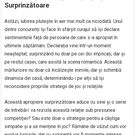
Surprinzătoare
Astăzi, iubirea plutește în aer mai mult ca niciodată. Unul
dintre concurenți își face în sfârșit curajul să își declare
sentimentele față de persoana de care s-a apropiat în
ultimele săptămâni. Declarația vine într-un moment
neașteptat, surprinzând nu doar pe cei doi implicați, dar și
pe restul casei, care asistă la scena romantică. Această
mărturisire nu doar că încălzește inimile, dar și schimbă
dinamica din casă, determinându-i pe alții să își
reconsidere propriile strategii de joc și relațiile.
Această apropiere surprinzătoare aduce cu sine și o serie
de întrebări: va rezista această relație sub presiunea
competiției? Sau este doar o strategie pentru a câștiga
simpatie și a se menține în joc? Rămâne de văzut cum vor
evolua lucrurile, dar cu siguranță vor fi momente intense