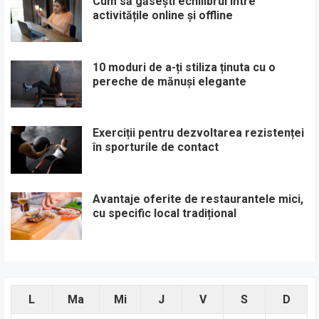
Cum să găsești echilibrul între
activitățile online și offline
10 moduri de a-ți stiliza ținuta cu o
pereche de mănuși elegante
Exerciții pentru dezvoltarea rezistenței
în sporturile de contact
Avantaje oferite de restaurantele mici,
cu specific local tradițional
L
Ma
Mi
J
V
S
D