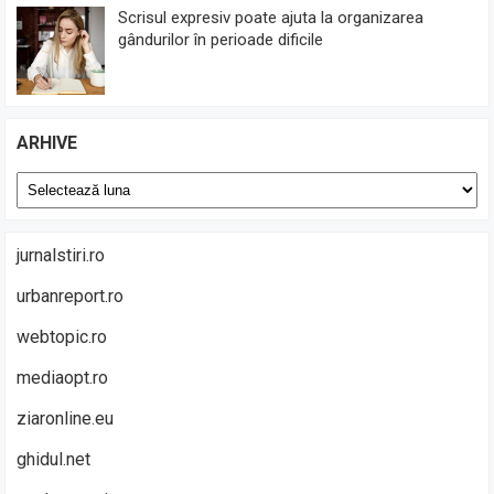
Scrisul expresiv poate ajuta la organizarea
gândurilor în perioade dificile
ARHIVE
Arhive
jurnalstiri.ro
urbanreport.ro
webtopic.ro
mediaopt.ro
ziaronline.eu
ghidul.net