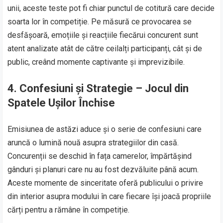
unii, aceste teste pot fi chiar punctul de cotitură care decide
soarta lor în competiție. Pe măsură ce provocarea se
desfășoară, emoțiile și reacțiile fiecărui concurent sunt
atent analizate atât de către ceilalți participanți, cât și de
public, creând momente captivante și imprevizibile.
4.
Confesiuni și Strategie – Jocul din
Spatele Ușilor Închise
Emisiunea de astăzi aduce și o serie de confesiuni care
aruncă o lumină nouă asupra strategiilor din casă.
Concurenții se deschid în fața camerelor, împărtășind
gânduri și planuri care nu au fost dezvăluite până acum.
Aceste momente de sinceritate oferă publicului o privire
din interior asupra modului în care fiecare își joacă propriile
cărți pentru a rămâne în competiție.