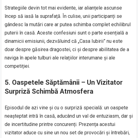
Strategiile devin tot mai evidente, iar alianțele ascunse
încep să iasă la suprafață. În culise, unii participanți se
gândesc la mutări care ar putea schimba complet echilibrul
puterii în casă. Aceste confesiuni sunt o parte esențială a
dinamicii emisiunii, dezvăluind că „Casa Iubirii” nu este
doar despre găsirea dragostei, ci și despre abilitatea de a
naviga în apele tulburi ale relațiilor interumane și ale
competiției.
5.
Oaspetele Săptămânii – Un Vizitator
Surpriză Schimbă Atmosfera
Episodul de azi vine și cu o surpriză specială: un oaspete
neașteptat intră în casă, aducând un val de entuziasm, dar și
de incertitudine printre concurenți. Prezența acestui
vizitator aduce cu sine un nou set de provocări și întrebări,