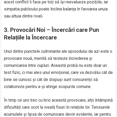
acest conflict îi face pe toți să își reevalueze pozițiile, iar
simpatia publicului poate înclina balanța în favoarea unuia
sau altuia dintre rivali.
3.
Provocări Noi – Încercări care Pun
Relațiile la Încercare
Unul dintre punctele culminante ale episodului de azi este o
provocare nouă, menită să testeze încrederea și
comunicarea între cupluri. Această probă nu este doar un
test fizic, ci mai ales unul emoțional, care va dezvălui cât de
bine se cunosc și cât de dispuși sunt concurenții să
colaboreze pentru a-și atinge scopurile comune.
În timp ce unii trec cu brio această provocare, alții întâmpină
dificultăți care scot la iveală fisuri în relațiile lor. Tensiunile
acumulate și lipsa de comunicare devin evidente, iar pentru