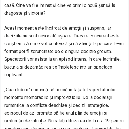
casă. Cine va fi eliminat și cine va primi o nouă șansă la
dragoste și victorie?
Acest moment este încărcat de emoții și suspans, iar
deciziile nu sunt niciodată ușoare. Fiecare concurent este
conștient că orice vot contează și că alianțele pe care le-au
format pot fi zdruncinate de o singură decizie greșită.
Spectatorii vor asista la un episod intens, în care lacrimile,
bucuria și dezamăgirea se împletesc într-un spectacol
captivant.
„Casa Iubirii” continuă să aducă în fața telespectatorilor
momente memorabile și imprevizibile. De la declarații
romantice la conflicte deschise și decizii strategice,
episodul de azi promite să fie unul plin de emoții și
răsturnări de situație. Nu ratați difuzarea de la ora 19 pentru
a vedea cine rămâne în joc și cum evoluează poveștile din