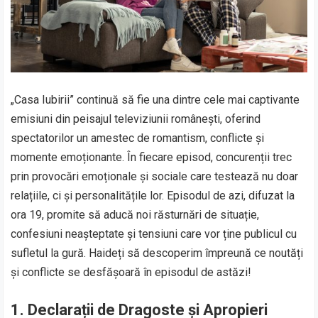
„Casa Iubirii” continuă să fie una dintre cele mai captivante
emisiuni din peisajul televiziunii românești, oferind
spectatorilor un amestec de romantism, conflicte și
momente emoționante. În fiecare episod, concurenții trec
prin provocări emoționale și sociale care testează nu doar
relațiile, ci și personalitățile lor. Episodul de azi, difuzat la
ora 19, promite să aducă noi răsturnări de situație,
confesiuni neașteptate și tensiuni care vor ține publicul cu
sufletul la gură. Haideți să descoperim împreună ce noutăți
și conflicte se desfășoară în episodul de astăzi!
1.
Declarații de Dragoste și Apropieri