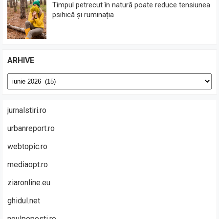
Timpul petrecut în natură poate reduce tensiunea
psihică și ruminația
ARHIVE
Arhive
jurnalstiri.ro
urbanreport.ro
webtopic.ro
mediaopt.ro
ziaronline.eu
ghidul.net
noulpopesti.ro