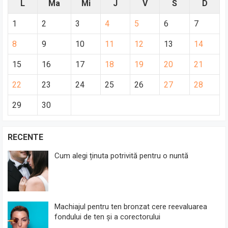
L
Ma
Mi
J
V
S
D
1
2
3
4
5
6
7
8
9
10
11
12
13
14
15
16
17
18
19
20
21
22
23
24
25
26
27
28
29
30
RECENTE
Cum alegi ținuta potrivită pentru o nuntă
Machiajul pentru ten bronzat cere reevaluarea
fondului de ten și a corectorului