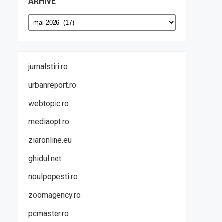
ARHIVE
Arhive
jurnalstiri.ro
urbanreport.ro
webtopic.ro
mediaopt.ro
ziaronline.eu
ghidul.net
noulpopesti.ro
zoomagency.ro
pcmaster.ro