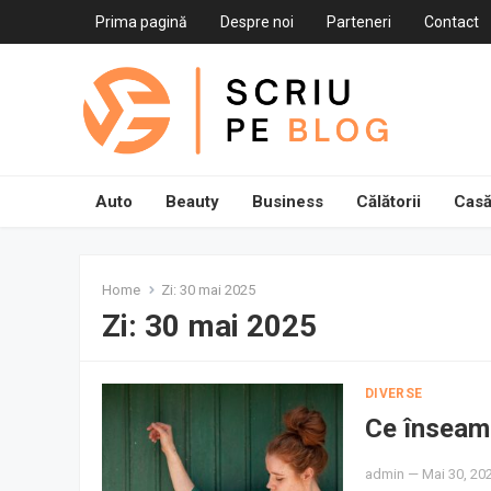
Prima pagină
Despre noi
Parteneri
Contact
Auto
Beauty
Business
Călătorii
Casă
Home
Zi:
30 mai 2025
Zi:
30 mai 2025
DIVERSE
Ce înseamn
admin
—
Mai 30, 20