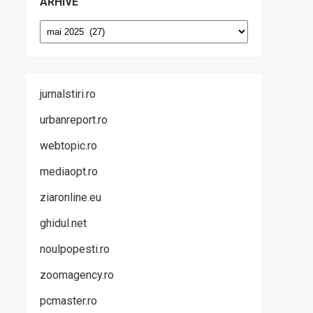
ARHIVE
Arhive
jurnalstiri.ro
urbanreport.ro
webtopic.ro
mediaopt.ro
ziaronline.eu
ghidul.net
noulpopesti.ro
zoomagency.ro
pcmaster.ro