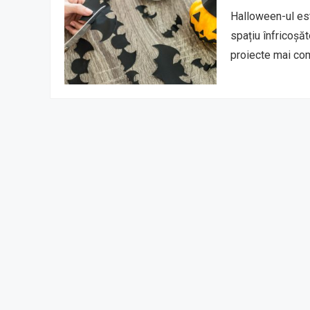
Halloween-ul est
spațiu înfricoșăt
proiecte mai co