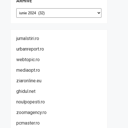
ARHIVE
Arhive
jurnalstiri.ro
urbanreport.ro
webtopic.ro
mediaopt.ro
ziaronline.eu
ghidul.net
noulpopesti.ro
zoomagency.ro
pcmaster.ro