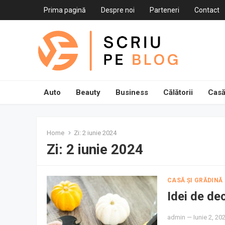
Prima pagină
Despre noi
Parteneri
Contact
Auto
Beauty
Business
Călătorii
Casă
Home
Zi:
2 iunie 2024
Zi:
2 iunie 2024
CASĂ ȘI GRĂDINĂ
Idei de de
admin
—
Iunie 2, 20