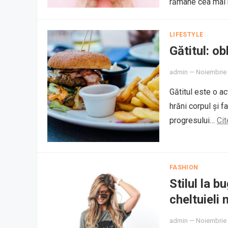
rămâne cea mai 
LIFESTYLE
Gătitul: ob
admin
—
Noiembrie 
Gătitul este o ac
hrăni corpul și f
progresului…
Cit
FASHION
Stilul la 
cheltuieli 
admin
—
Noiembrie 