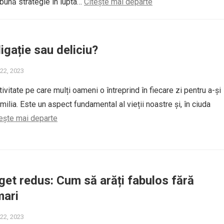
bună strategie în lupta…
Citește mai departe
ligație sau deliciu?
22, 2023
tivitate pe care mulți oameni o întreprind în fiecare zi pentru a-și
amilia. Este un aspect fundamental al vieții noastre și, în ciuda
ește mai departe
buget redus: Cum să arăți fabulos fără
mari
22, 2023