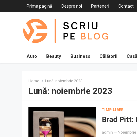
Prima pagină
Despre noi
Parteneri
Contact
Auto
Beauty
Business
Călătorii
Casă
Home
Lună:
noiembrie 2023
Lună:
noiembrie 2023
TIMP LIBER
Brad Pitt: 
admin
—
Noiembrie 