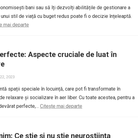
onomisești bani sau să îți dezvolți abilitățile de gestionare a
 unui stil de viață cu buget redus poate fi o decizie înțeleaptă.
te mai departe
erfecte: Aspecte cruciale de luat în
re
22, 2023
tă spații speciale în locuință, care pot fi transformate în
 relaxare și socializare în aer liber. Cu toate acestea, pentru a
adevărat perfecte,…
Citește mai departe
im: Ce știe și nu știe neuroștiința