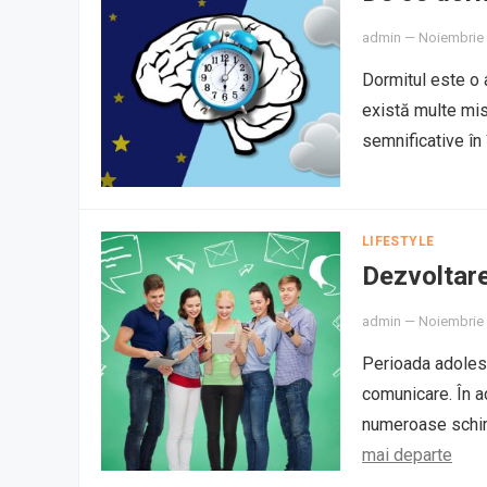
admin
—
Noiembrie 
Dormitul este o a
există multe mis
semnificative în
LIFESTYLE
Dezvoltare
admin
—
Noiembrie 
Perioada adolesc
comunicare. În a
numeroase schimb
mai departe