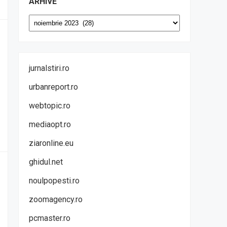
ARHIVE
Arhive
jurnalstiri.ro
urbanreport.ro
webtopic.ro
mediaopt.ro
ziaronline.eu
ghidul.net
noulpopesti.ro
zoomagency.ro
pcmaster.ro