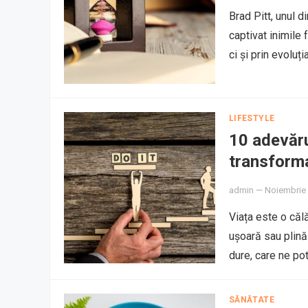
Brad Pitt, unul d
captivat inimile 
ci și prin evoluț
LIFESTYLE
10 adevăru
transform
admin
—
Noiembrie 
Viața este o călă
ușoară sau plin
dure, care ne p
SĂNĂTATE