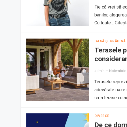
Fie că vrei să ec
banilor, alegerea
Cu toate…
Citeș
CASĂ ȘI GRĂDINĂ
Terasele p
considera
admin
—
Noiembrie 
Terasele reprezin
adevărate oaze de
crea terase cu 
DIVERSE
De ce dorm