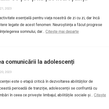
21, 2023
ctivitate esențială pentru viața noastră de zi cu zi, dar încă
tere legate de acest fenomen. Neuroștiința a făcut progrese
 înțelegerea somnului, dar…
Citește mai departe
a comunicării la adolescenți
20, 2023
enței este o etapă critică în dezvoltarea abilităților de
ceastă perioadă de tranziție, adolescenții se confruntă cu
ări în ceea ce privește limbajul, abilitățile sociale și…
Citește