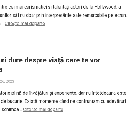
intre cei mai carismatici și talentați actori de la Hollywood, a
fanilor săi nu doar prin interpretările sale remarcabile pe ecran,
ia…
Citește mai departe
ri dure despre viață care te vor
a
26, 2023
torie plină de învățături și experiențe, dar nu întotdeauna este
ă de bucurie. Există momente când ne confruntăm cu adevăruri
ot schimba…
Citește mai departe