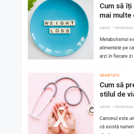
Cum să îți
mai multe 
admin
—
Noiembrie 
Metabolismul es
alimentele pe ca
arzi în fiecare z
SĂNĂTATE
Cum să pre
stilul de v
admin
—
Noiembrie 
Cancerul este un
că există numero