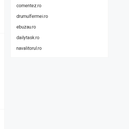
comentez.ro
drumulfermei.ro
ebuzau.ro
dailytask.ro
navalitorul.ro